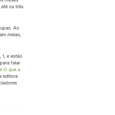
até os três
oupas. Ao
íam meias,
 1, e estão
para falar
a! O que a
a editora
nciadores