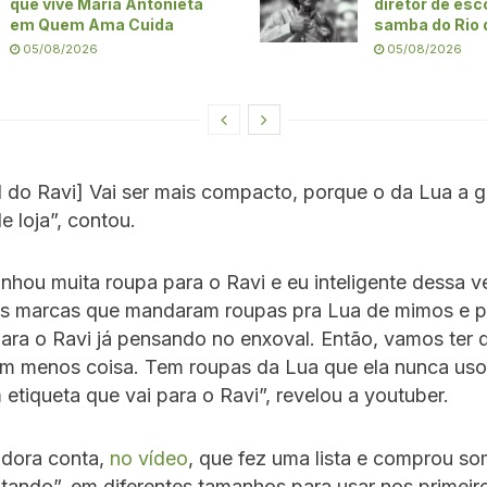
que vive Maria Antonieta
diretor de esc
em Quem Ama Cuida
samba do Rio 
05/08/2026
05/08/2026
 do Ravi] Vai ser mais compacto, porque o da Lua a g
 loja”, contou.
nhou muita roupa para o Ravi e eu inteligente dessa 
as marcas que mandaram roupas pra Lua de mimos e p
ara o Ravi já pensando no enxoval. Então, vamos ter 
m menos coisa. Tem roupas da Lua que ela nunca uso
 etiqueta que vai para o Ravi”, revelou a youtuber.
adora conta,
no vídeo
, que fez uma lista e comprou so
ltando”, em diferentes tamanhos para usar nos primei