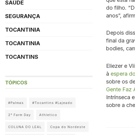
SAÚDE
do filho. “
anos”, afir
SEGURANÇA
TOCANTINIA
Depois diss
final da gr
TOCANTINIA
bodies, cam
TOCANTINS
Eliezer e V
à
espera do
sobre os de
TÓPICOS
Gente Faz 
Intrínseca 
#Palmas
#Tocantins #Lajeado
sobre a ch
2° Farm Day
Athletico
COLUNA DO LEAL
Copa do Nordeste