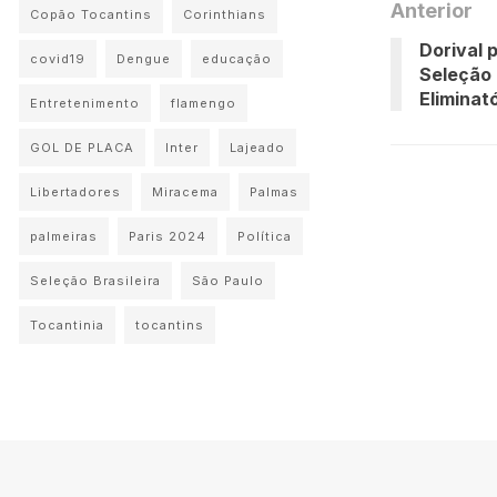
Anterior
Copão Tocantins
Corinthians
Dorival 
covid19
Dengue
educação
Seleção 
Eliminat
Entretenimento
flamengo
GOL DE PLACA
Inter
Lajeado
Libertadores
Miracema
Palmas
palmeiras
Paris 2024
Política
Seleção Brasileira
São Paulo
Tocantinia
tocantins