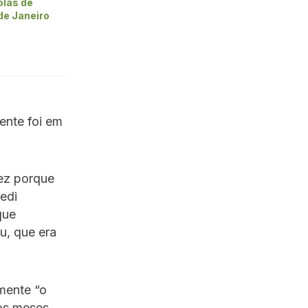
olas de
de Janeiro
ente foi em
vez porque
edi
que
u, que era
mente “o
ros meses