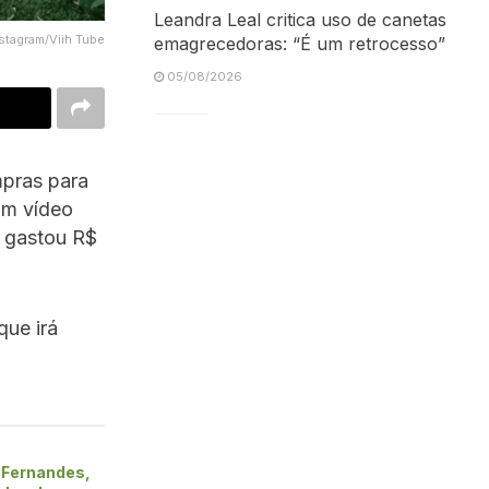
Leandra Leal critica uso de canetas
nstagram/Viih Tube
emagrecedoras: “É um retrocesso”
05/08/2026
mpras para
Em vídeo
e gastou R$
que irá
 Fernandes,