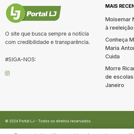
MAIS RECE
Moisemar M
à reeleiçã
O site que busca sempre a notícia
Conheça Me
com credibilidade e transparência.
Maria Ant
Cuida
#SIGA-NOS:
Morre Rica
de escolas
Janeiro
© 2024
Portal LJ
- Todos os direitos reservados.