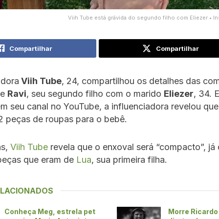
Viih Tube está grávida do segundo filho com Eliezer • I
Compartilhar
Compartilhar
adora
Viih Tube
, 24, compartilhou os detalhes das co
de
Ravi
, seu segundo filho com o marido
Eliezer
, 34. 
m seu canal no YouTube, a influenciadora revelou qu
2 peças de roupas para o bebê.
ns,
Viih Tube
revela que o enxoval será “compacto”, já 
 peças que eram de
Lua
, sua primeira filha.
ELACIONADOS
Conheça Meg, estrela pet
Morre Ricardo