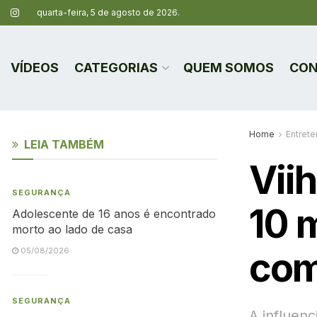
quarta-feira, 5 de agosto de 2026.
VÍDEOS
CATEGORIAS
QUEM SOMOS
CON
Home
Entret
LEIA TAMBÉM
Viih
SEGURANÇA
10 
Adolescente de 16 anos é encontrado
morto ao lado de casa
com
05/08/2026
SEGURANÇA
A influen