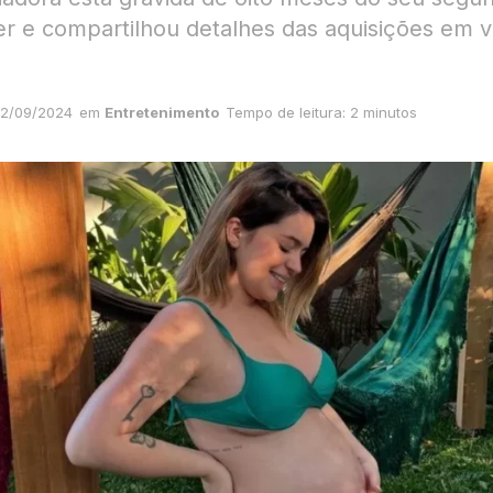
er e compartilhou detalhes das aquisições em 
2/09/2024
em
Entretenimento
Tempo de leitura: 2 minutos