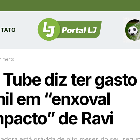
TATO
enimento
 Tube diz ter gasto
mil em “enxoval
pacto” de Ravi
ciadora está grávida de oito meses do seu segun