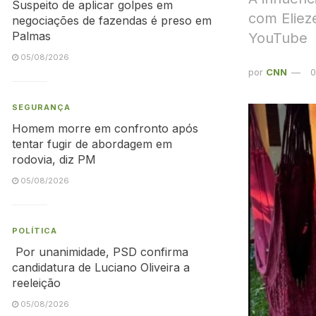
Suspeito de aplicar golpes em
com Eliez
negociações de fazendas é preso em
Palmas
YouTube
05/08/2026
por
CNN
0
SEGURANÇA
Homem morre em confronto após
tentar fugir de abordagem em
rodovia, diz PM
05/08/2026
POLÍTICA
Por unanimidade, PSD confirma
candidatura de Luciano Oliveira a
reeleição
05/08/2026