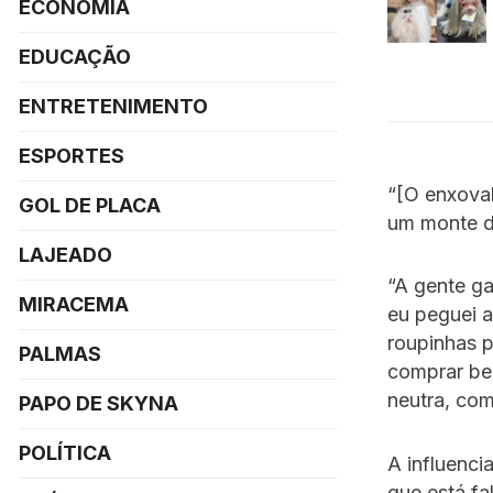
ECONOMIA
EDUCAÇÃO
ENTRETENIMENTO
ESPORTES
“[O enxoval
GOL DE PLACA
um monte de
LAJEADO
“A gente ga
MIRACEMA
eu peguei 
roupinhas p
PALMAS
comprar be
neutra, com
PAPO DE SKYNA
POLÍTICA
A influenci
que está fa