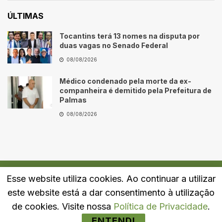
ÚLTIMAS
Tocantins terá 13 nomes na disputa por
duas vagas no Senado Federal
08/08/2026
Médico condenado pela morte da ex-
companheira é demitido pela Prefeitura de
Palmas
08/08/2026
Esse website utiliza cookies. Ao continuar a utilizar
Quem Somos
Fale Conosco
Política de Privacidade
este website está a dar consentimento à utilização
© 2024
Portal LJ
- Todos os direitos reservados.
de cookies. Visite nossa
Política de Privacidade
.
ENTENDI