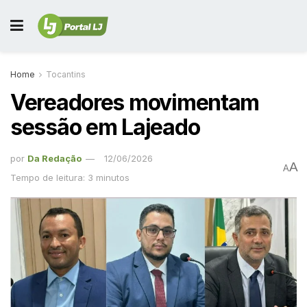
Home
Tocantins
Vereadores movimentam
sessão em Lajeado
por
Da Redação
12/06/2026
A
A
Tempo de leitura: 3 minutos