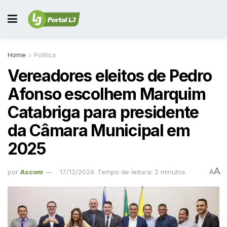
Home
Política
Vereadores eleitos de Pedro
Afonso escolhem Marquim
Catabriga para presidente
da Câmara Municipal em
2025
A
por
Ascom
17/12/2024
Tempo de leitura: 2 minutos
A