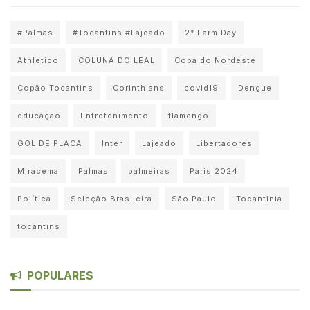
#Palmas
#Tocantins #Lajeado
2° Farm Day
Athletico
COLUNA DO LEAL
Copa do Nordeste
Copão Tocantins
Corinthians
covid19
Dengue
educação
Entretenimento
flamengo
GOL DE PLACA
Inter
Lajeado
Libertadores
Miracema
Palmas
palmeiras
Paris 2024
Política
Seleção Brasileira
São Paulo
Tocantinia
tocantins
POPULARES