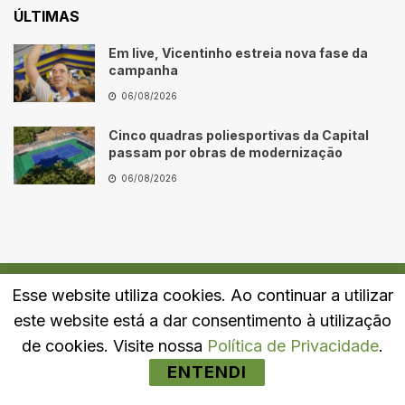
ÚLTIMAS
Em live, Vicentinho estreia nova fase da
campanha
06/08/2026
Cinco quadras poliesportivas da Capital
passam por obras de modernização
06/08/2026
Esse website utiliza cookies. Ao continuar a utilizar
Quem Somos
Fale Conosco
Política de Privacidade
este website está a dar consentimento à utilização
© 2024
Portal LJ
- Todos os direitos reservados.
de cookies. Visite nossa
Política de Privacidade
.
ENTENDI