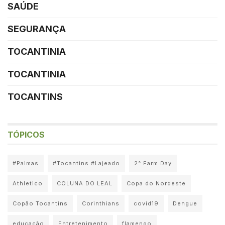
SAÚDE
SEGURANÇA
TOCANTINIA
TOCANTINIA
TOCANTINS
TÓPICOS
#Palmas
#Tocantins #Lajeado
2° Farm Day
Athletico
COLUNA DO LEAL
Copa do Nordeste
Copão Tocantins
Corinthians
covid19
Dengue
educação
Entretenimento
flamengo