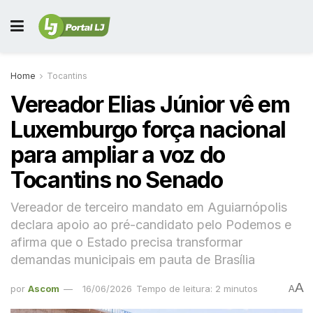
Home
Tocantins
Vereador Elias Júnior vê em
Luxemburgo força nacional
para ampliar a voz do
Tocantins no Senado
Vereador de terceiro mandato em Aguiarnópolis
declara apoio ao pré-candidato pelo Podemos e
afirma que o Estado precisa transformar
demandas municipais em pauta de Brasília
A
por
Ascom
16/06/2026
Tempo de leitura: 2 minutos
A