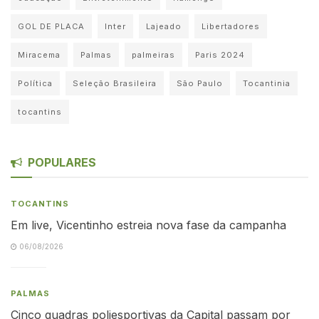
GOL DE PLACA
Inter
Lajeado
Libertadores
Miracema
Palmas
palmeiras
Paris 2024
Política
Seleção Brasileira
São Paulo
Tocantinia
tocantins
POPULARES
TOCANTINS
Em live, Vicentinho estreia nova fase da campanha
06/08/2026
PALMAS
Cinco quadras poliesportivas da Capital passam por