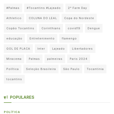
#Palmas
#Tocantins #Lajeado
2° Farm Day
Athletico
COLUNA DO LEAL
Copa do Nordeste
Copão Tocantins
Corinthians
covid19
Dengue
educação
Entretenimento
flamengo
GOL DE PLACA
Inter
Lajeado
Libertadores
Miracema
Palmas
palmeiras
Paris 2024
Política
Seleção Brasileira
São Paulo
Tocantinia
tocantins
POPULARES
POLÍTICA