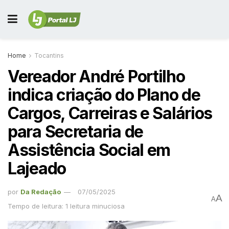
Home
Tocantins
Vereador André Portilho
indica criação do Plano de
Cargos, Carreiras e Salários
para Secretaria de
Assistência Social em
Lajeado
por
Da Redação
07/05/2025
A
A
Tempo de leitura: 1 leitura minuciosa