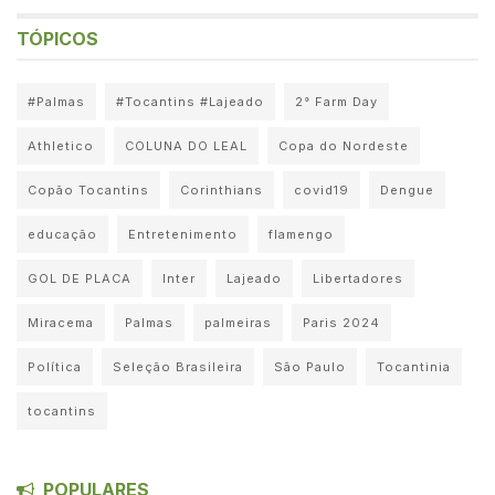
TÓPICOS
#Palmas
#Tocantins #Lajeado
2° Farm Day
Athletico
COLUNA DO LEAL
Copa do Nordeste
Copão Tocantins
Corinthians
covid19
Dengue
educação
Entretenimento
flamengo
GOL DE PLACA
Inter
Lajeado
Libertadores
Miracema
Palmas
palmeiras
Paris 2024
Política
Seleção Brasileira
São Paulo
Tocantinia
tocantins
POPULARES