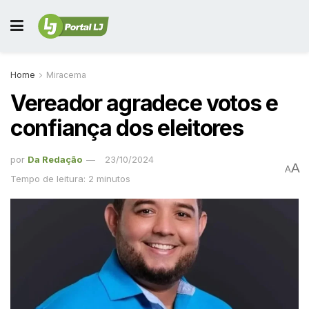
Home
Miracema
Vereador agradece votos e
confiança dos eleitores
por
Da Redação
23/10/2024
A
A
Tempo de leitura: 2 minutos