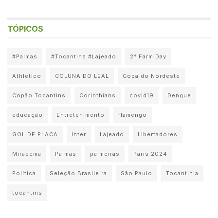
TÓPICOS
#Palmas
#Tocantins #Lajeado
2° Farm Day
Athletico
COLUNA DO LEAL
Copa do Nordeste
Copão Tocantins
Corinthians
covid19
Dengue
educação
Entretenimento
flamengo
GOL DE PLACA
Inter
Lajeado
Libertadores
Miracema
Palmas
palmeiras
Paris 2024
Política
Seleção Brasileira
São Paulo
Tocantinia
tocantins