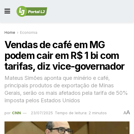
Home
Economia
Vendas de café em MG
podem cair em R$ 1 bi com
tarifas, diz vice-governador
Mateus Simões aponta que minério e café,
principais produtos de exportação de Minas
Gerais, serão os mais afetados pela tarifa de 50%
imposta pelos Estados Unidos
A
por
CNN
23/07/2025
Tempo de leitura: 2 minutos
A