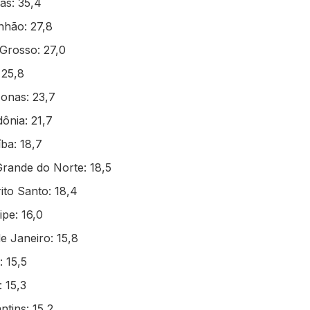
as: 35,4
nhão: 27,8
 Grosso: 27,0
 25,8
onas: 23,7
ônia: 21,7
íba: 18,7
Grande do Norte: 18,5
rito Santo: 18,4
ipe: 16,0
de Janeiro: 15,8
: 15,5
: 15,3
ntins: 15,2