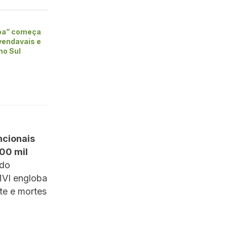
ba” começa
vendavais e
no Sul
ncionais
100 mil
ndo
MVI engloba
te e mortes