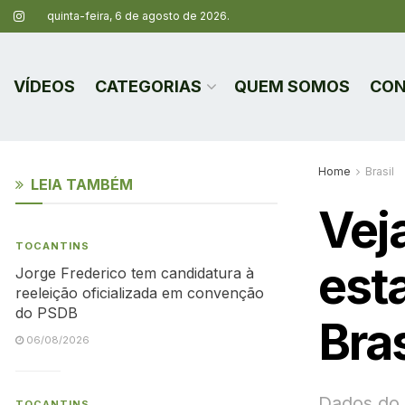
quinta-feira, 6 de agosto de 2026.
VÍDEOS
CATEGORIAS
QUEM SOMOS
CON
Home
Brasil
LEIA TAMBÉM
Vej
TOCANTINS
est
Jorge Frederico tem candidatura à
reeleição oficializada em convenção
do PSDB
Bras
06/08/2026
Dados do 
TOCANTINS