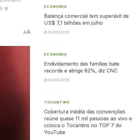
e e
ECONOMIA
Balança comercial tem superávit de
US$ 7,1 bilhões em julho
A
A
06/08/2026
ECONOMIA
Endividamento das famílias bate
recorde e atinge 82%, diz CNC
06/08/2026
TOCANTINS
Cobertura inédita das convenções
reúne quase 11 mil pessoas ao vivo e
coloca o Tocantins no TOP 7 do
YouTube