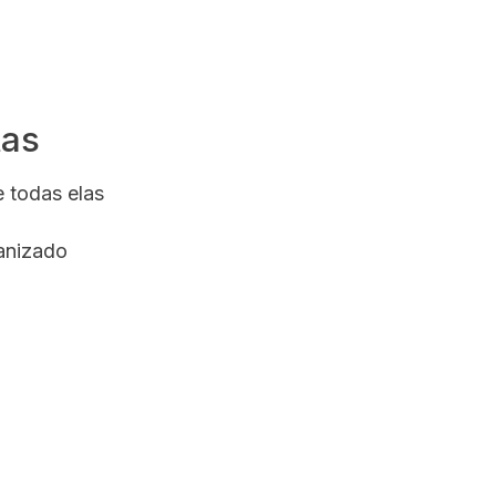
tas
 todas elas
anizado