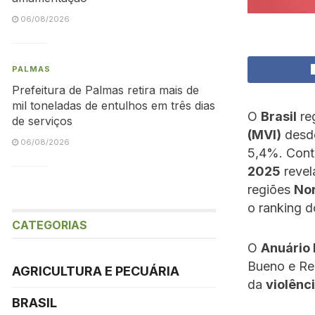
06/08/2026
PALMAS
Prefeitura de Palmas retira mais de
mil toneladas de entulhos em três dias
O
Brasil
re
de serviços
(MVI)
desde
06/08/2026
5,4%. Con
2025
revel
regiões
No
o ranking d
CATEGORIAS
O
Anuário 
Bueno e Re
AGRICULTURA E PECUÁRIA
da
violênci
BRASIL