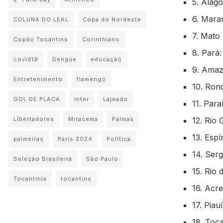
5. Alago
6. Mara
COLUNA DO LEAL
Copa do Nordeste
7. Mato
Copão Tocantins
Corinthians
8. Pará:
covid19
Dengue
educação
9. Amaz
Entretenimento
flamengo
10. Rond
GOL DE PLACA
Inter
Lajeado
11. Para
12. Rio 
Libertadores
Miracema
Palmas
13. Espí
palmeiras
Paris 2024
Política
14. Serg
Seleção Brasileira
São Paulo
15. Rio 
Tocantinia
tocantins
16. Acre
17. Piauí
18. Toca