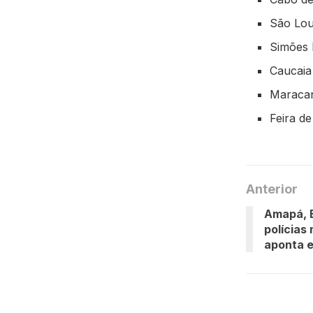
São Lou
Simões 
Caucaia
Maracan
Feira d
Anterior
Amapá, B
polícias 
aponta 