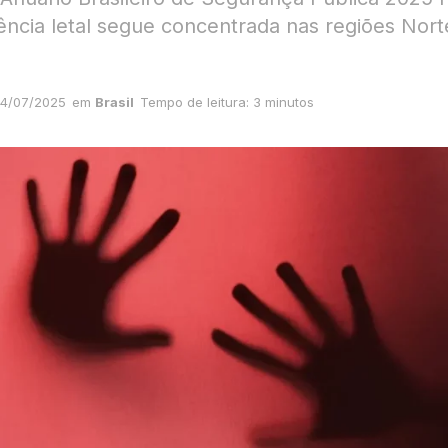
lência letal segue concentrada nas regiões Nort
4/07/2025
em
Brasil
Tempo de leitura: 3 minutos