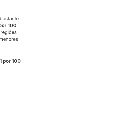
 bastante
 por 100
 regiões
s menores
I por 100