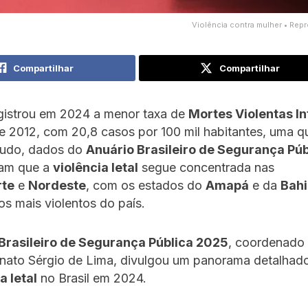
Violência contra mulher • Rep
Compartilhar
Compartilhar
gistrou em 2024 a menor taxa de
Mortes Violentas In
 2012, com 20,8 casos por 100 mil habitantes, uma q
tudo, dados do
Anuário Brasileiro de Segurança Púb
am que a
violência letal
segue concentrada nas
rte
e
Nordeste
, com os estados do
Amapá
e da
Bahi
os mais violentos do país.
Brasileiro de Segurança Pública 2025
, coordenado 
nato Sérgio de Lima, divulgou um panorama detalhad
a letal
no Brasil em 2024.