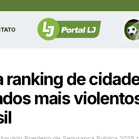
TATO
a ranking de cidade
ados mais violento
il
Anuário Brasileiro de Segurança Pública 2025 