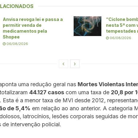
ELACIONADOS
Anvisa revoga lei e passa a
“Ciclone bom
permitir venda de
nesta 5ª com 
medicamentos pela
tempestades 
Shopee
06/08/2026
06/08/2026
 aponta uma redução geral nas
Mortes Violentas Inte
 totalizaram
44.127 casos
com uma taxa de
20,8 por 
. Esta é a menor taxa de MVI desde 2012, representa
ão de 5,4%
em relação ao ano anterior. A categoria 
dolosos, latrocínios, lesões corporais seguidas de mor
 de intervenção policial.