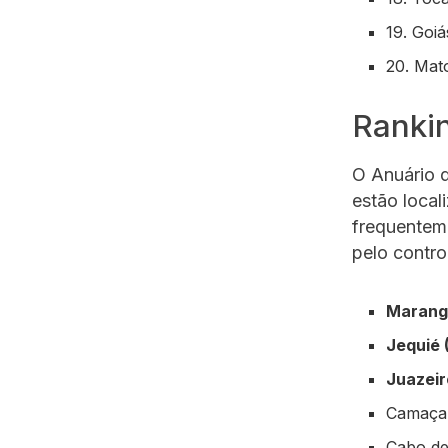
19. Goiá
20. Mat
Rankin
O Anuário d
estão local
frequentem
pelo contro
Marang
Jequié 
Juazeir
Camaçar
Cabo de