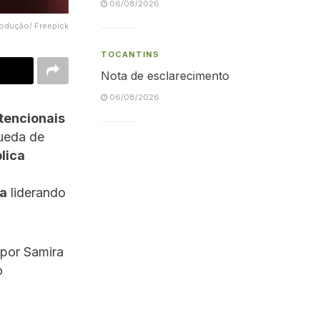
06/08/2026
rodução/ Freepick
TOCANTINS
Nota de esclarecimento
06/08/2026
tencionais
ueda de
lica
a
liderando
por Samira
o