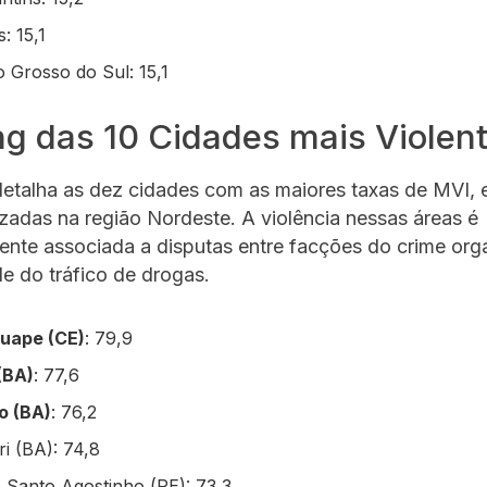
s: 15,1
o Grosso do Sul: 15,1
g das 10 Cidades mais Violen
etalha as dez cidades com as maiores taxas de MVI, e
izadas na região Nordeste. A violência nessas áreas é
ente associada a disputas entre facções do crime org
le do tráfico de drogas.
uape (CE)
: 79,9
(BA)
: 77,6
o (BA)
: 76,2
i (BA): 74,8
 Santo Agostinho (PE): 73,3