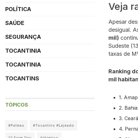
Veja r
POLÍTICA
Apesar des
SAÚDE
desigual. A
SEGURANÇA
mil)
continu
Sudeste (13
TOCANTINIA
taxas de M
TOCANTINIA
Ranking do
TOCANTINS
mil habitan
1. Amap
TÓPICOS
2. Bahia
3. Ceará
#Palmas
#Tocantins #Lajeado
4. Pern
2° Farm Day
Athletico