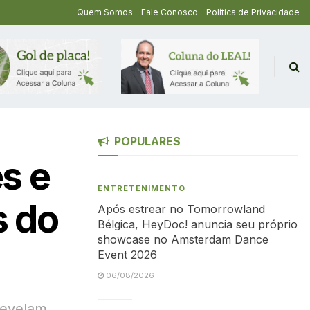
Quem Somos
Fale Conosco
Política de Privacidade
POPULARES
s e
ENTRETENIMENTO
s do
Após estrear no Tomorrowland
Bélgica, HeyDoc! anuncia seu próprio
showcase no Amsterdam Dance
Event 2026
06/08/2026
revelam