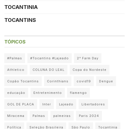
TOCANTINIA
TOCANTINS
TÓPICOS
#Palmas
#Tocantins #Lajeado
2° Farm Day
Athletico
COLUNA DO LEAL
Copa do Nordeste
Copão Tocantins
Corinthians
covid19
Dengue
educação
Entretenimento
flamengo
GOL DE PLACA
Inter
Lajeado
Libertadores
Miracema
Palmas
palmeiras
Paris 2024
Política
Seleção Brasileira
São Paulo
Tocantinia