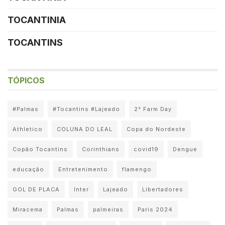
TOCANTINIA
TOCANTINS
TÓPICOS
#Palmas
#Tocantins #Lajeado
2° Farm Day
Athletico
COLUNA DO LEAL
Copa do Nordeste
Copão Tocantins
Corinthians
covid19
Dengue
educação
Entretenimento
flamengo
GOL DE PLACA
Inter
Lajeado
Libertadores
Miracema
Palmas
palmeiras
Paris 2024