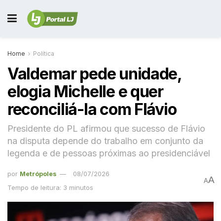
Home
Política
Valdemar pede unidade,
elogia Michelle e quer
reconciliá-la com Flávio
Presidente do PL afirmou que sucesso de Flávio
na disputa depende do trabalho em conjunto da
legenda e de pessoas próximas ao presidenciável
por
Metrópoles
08/07/2026
A
A
Tempo de leitura: 3 minutos