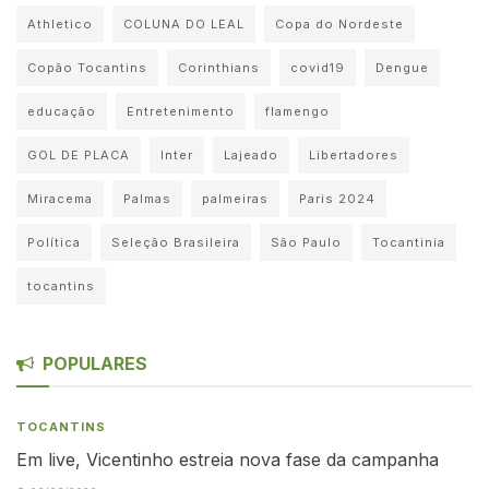
Athletico
COLUNA DO LEAL
Copa do Nordeste
Copão Tocantins
Corinthians
covid19
Dengue
educação
Entretenimento
flamengo
GOL DE PLACA
Inter
Lajeado
Libertadores
Miracema
Palmas
palmeiras
Paris 2024
Política
Seleção Brasileira
São Paulo
Tocantinia
tocantins
POPULARES
TOCANTINS
Em live, Vicentinho estreia nova fase da campanha