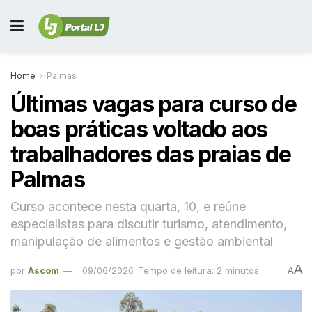
Home
Palmas
Últimas vagas para curso de
boas práticas voltado aos
trabalhadores das praias de
Palmas
Curso acontece nesta quarta, 10, e reúne
especialistas para discutir turismo, atendimento,
manipulação de alimentos e gestão ambiental
A
por
Ascom
09/06/2026
Tempo de leitura: 2 minutos
A