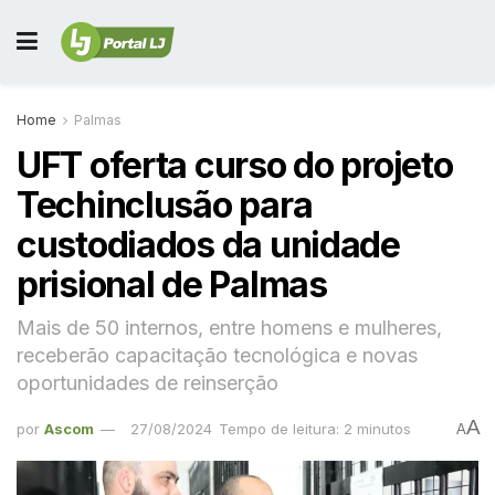
Home
Palmas
UFT oferta curso do projeto
Techinclusão para
custodiados da unidade
prisional de Palmas
Mais de 50 internos, entre homens e mulheres,
receberão capacitação tecnológica e novas
oportunidades de reinserção
A
por
Ascom
27/08/2024
Tempo de leitura: 2 minutos
A