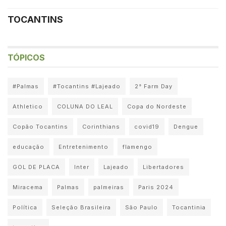
TOCANTINS
TÓPICOS
#Palmas
#Tocantins #Lajeado
2° Farm Day
Athletico
COLUNA DO LEAL
Copa do Nordeste
Copão Tocantins
Corinthians
covid19
Dengue
educação
Entretenimento
flamengo
GOL DE PLACA
Inter
Lajeado
Libertadores
Miracema
Palmas
palmeiras
Paris 2024
Política
Seleção Brasileira
São Paulo
Tocantinia