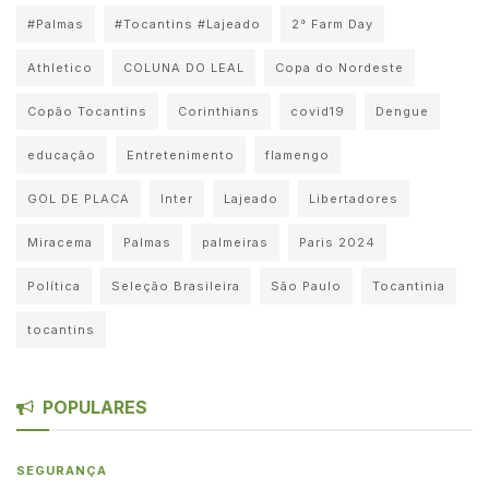
#Palmas
#Tocantins #Lajeado
2° Farm Day
Athletico
COLUNA DO LEAL
Copa do Nordeste
Copão Tocantins
Corinthians
covid19
Dengue
educação
Entretenimento
flamengo
GOL DE PLACA
Inter
Lajeado
Libertadores
Miracema
Palmas
palmeiras
Paris 2024
Política
Seleção Brasileira
São Paulo
Tocantinia
tocantins
POPULARES
SEGURANÇA