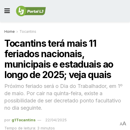
Home
Tocantins
Tocantins terá mais 11
feriados nacionais,
municipais e estaduais ao
longo de 2025; veja quais
Próximo feriado será o Dia do Trabalhador, em 1º
de maio. Por cair na quinta-feira, existe a
possibilidade de ser decretado ponto facultativo
no dia seguinte.
por
g1Tocantins
22/04/2025
A
A
Tempo de leitura: 3 minutos