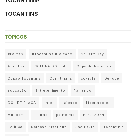
TOCANTINIA
TOCANTINS
TÓPICOS
#Palmas
#Tocantins #Lajeado
2° Farm Day
Athletico
COLUNA DO LEAL
Copa do Nordeste
Copão Tocantins
Corinthians
covid19
Dengue
educação
Entretenimento
flamengo
GOL DE PLACA
Inter
Lajeado
Libertadores
Miracema
Palmas
palmeiras
Paris 2024
Política
Seleção Brasileira
São Paulo
Tocantinia