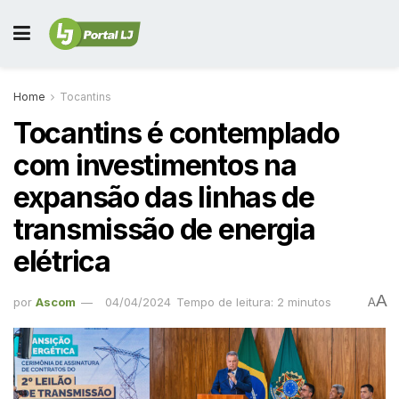
Home
Tocantins
Tocantins é contemplado
com investimentos na
expansão das linhas de
transmissão de energia
elétrica
A
por
Ascom
04/04/2024
Tempo de leitura: 2 minutos
A