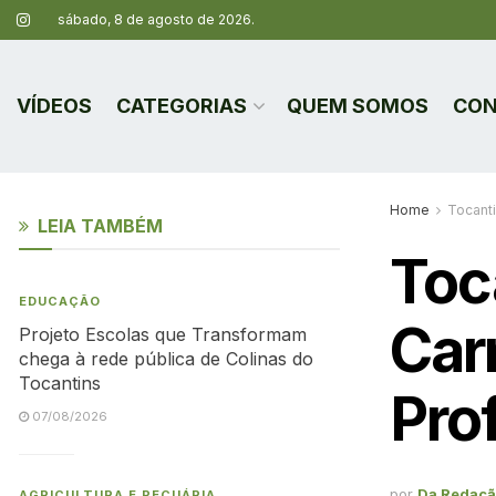
sábado, 8 de agosto de 2026.
VÍDEOS
CATEGORIAS
QUEM SOMOS
CON
Home
Tocant
LEIA TAMBÉM
Toc
EDUCAÇÃO
Car
Projeto Escolas que Transformam
chega à rede pública de Colinas do
Tocantins
Pro
07/08/2026
por
Da Redaç
AGRICULTURA E PECUÁRIA