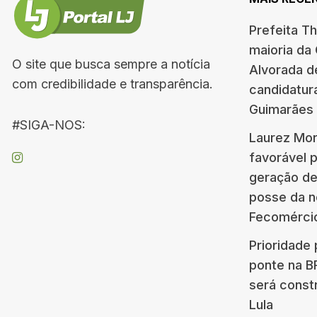
Prefeita T
maioria da
O site que busca sempre a notícia
Alvorada d
com credibilidade e transparência.
candidatur
Guimarães
#SIGA-NOS:
Laurez Mor
favorável 
geração d
posse da n
Fecomérci
Prioridade 
ponte na 
será const
Lula