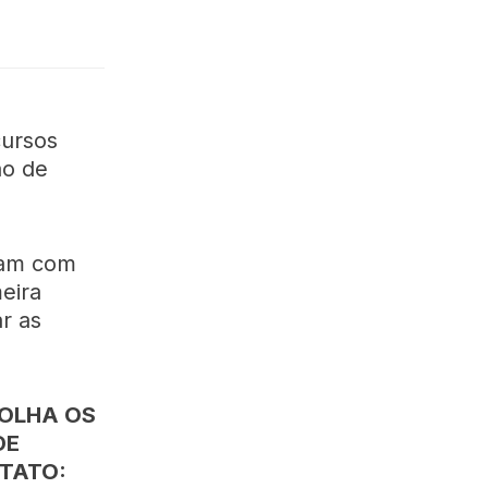
cursos
ão de
tam com
eira
r as
COLHA OS
DE
NTATO: