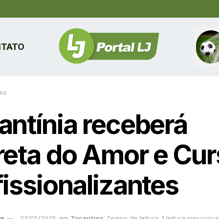
TATO
ins
antínia receberá
reta do Amor e Cu
fissionalizantes
ão
23/05/2025
em
Tocantins
Tempo de leitura: 1 leitura minuciosa