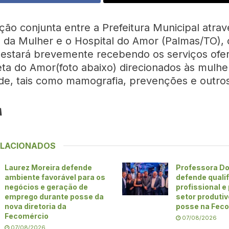
ão conjunta entre a Prefeitura Municipal atrav
a da Mulher e o Hospital do Amor (Palmas/TO), 
 estará brevemente recebendo os serviços ofe
eta do Amor(foto abaixo) direcionados às mulhe
e, tais como mamografia, prevenções e outros
A
ELACIONADOS
Laurez Moreira defende
Professora Do
ambiente favorável para os
defende quali
negócios e geração de
profissional e
emprego durante posse da
setor produti
nova diretoria da
posse na Fec
Fecomércio
07/08/2026
07/08/2026