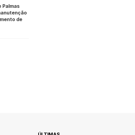
e Palmas
manutenção
imento de
ÚLTIMAS