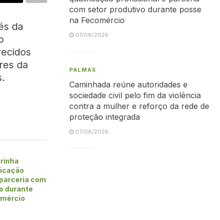
com setor produtivo durante posse
na Fecomércio
és da
07/08/2026
o
recidos
res da
PALMAS
.
Caminhada reúne autoridades e
sociedade civil pelo fim da violência
contra a mulher e reforço da rede de
proteção integrada
07/08/2026
rinha
ficação
 parceria com
vo durante
omércio