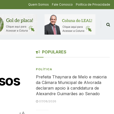
Quem Somos
Fale Conosco
Política de Privacidade
POPULARES
POLÍTICA
rsos
Prefeita Thaynara de Melo e maioria
da Câmara Municipal de Alvorada
declaram apoio à candidatura de
Alexandre Guimarães ao Senado
07/08/2026
A
A