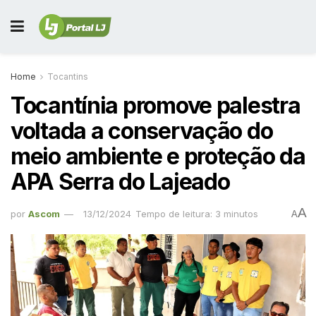
Home
Tocantins
Tocantínia promove palestra
voltada a conservação do
meio ambiente e proteção da
APA Serra do Lajeado
A
por
Ascom
13/12/2024
Tempo de leitura: 3 minutos
A