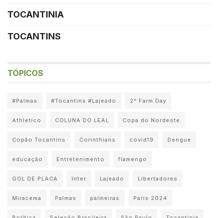
TOCANTINIA
TOCANTINS
TÓPICOS
#Palmas
#Tocantins #Lajeado
2° Farm Day
Athletico
COLUNA DO LEAL
Copa do Nordeste
Copão Tocantins
Corinthians
covid19
Dengue
educação
Entretenimento
flamengo
GOL DE PLACA
Inter
Lajeado
Libertadores
Miracema
Palmas
palmeiras
Paris 2024
Política
Seleção Brasileira
São Paulo
Tocantinia