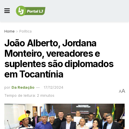
Home
Política
João Alberto, Jordana
Monteiro, vereadores e
suplentes são diplomados
em Tocantínia
por
Da Redação
17/12/2024
A
A
Tempo de leitura: 2 minutos