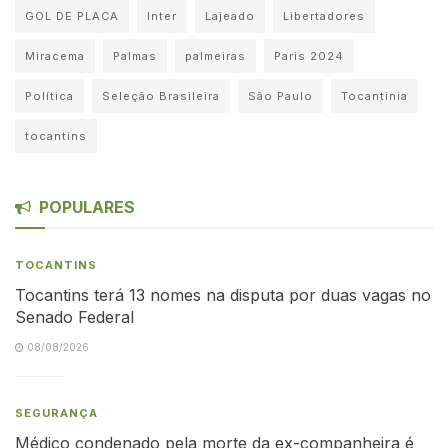
GOL DE PLACA
Inter
Lajeado
Libertadores
Miracema
Palmas
palmeiras
Paris 2024
Política
Seleção Brasileira
São Paulo
Tocantinia
tocantins
POPULARES
TOCANTINS
Tocantins terá 13 nomes na disputa por duas vagas no
Senado Federal
08/08/2026
SEGURANÇA
Médico condenado pela morte da ex-companheira é