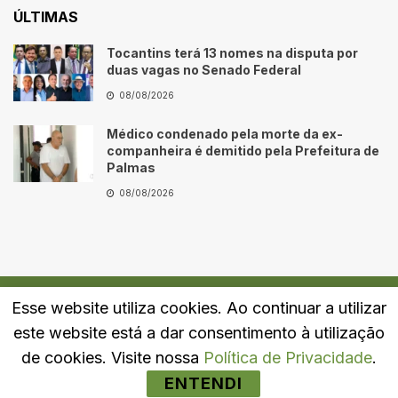
ÚLTIMAS
Tocantins terá 13 nomes na disputa por
duas vagas no Senado Federal
08/08/2026
Médico condenado pela morte da ex-
companheira é demitido pela Prefeitura de
Palmas
08/08/2026
Esse website utiliza cookies. Ao continuar a utilizar
Quem Somos
Fale Conosco
Política de Privacidade
este website está a dar consentimento à utilização
© 2024
Portal LJ
- Todos os direitos reservados.
de cookies. Visite nossa
Política de Privacidade
.
ENTENDI