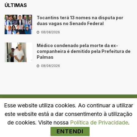
ÚLTIMAS
Tocantins terá 13 nomes na disputa por
duas vagas no Senado Federal
08/08/2026
Médico condenado pela morte da ex-
companheira é demitido pela Prefeitura de
Palmas
08/08/2026
Esse website utiliza cookies. Ao continuar a utilizar
Quem Somos
Fale Conosco
Política de Privacidade
este website está a dar consentimento à utilização
© 2024
Portal LJ
- Todos os direitos reservados.
de cookies. Visite nossa
Política de Privacidade
.
ENTENDI