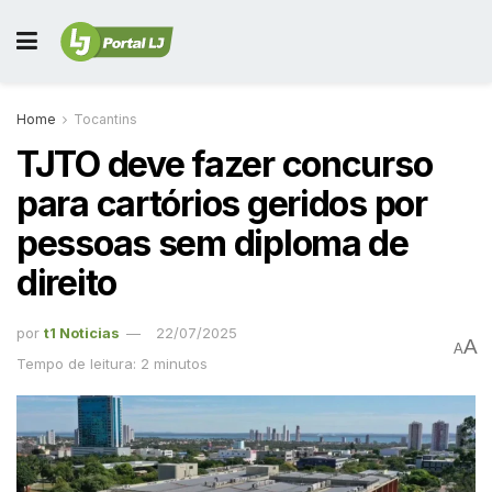
Home
Tocantins
TJTO deve fazer concurso
para cartórios geridos por
pessoas sem diploma de
direito
por
t1 Noticias
22/07/2025
A
A
Tempo de leitura: 2 minutos