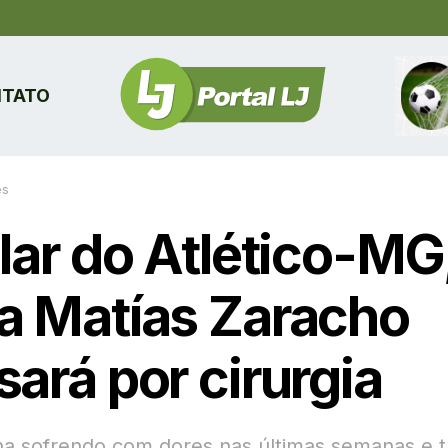
TATO
es
ular do Atlético-MG
a Matías Zaracho
ará por cirurgia
nha sofrendo com dores nas últimas semanas e 