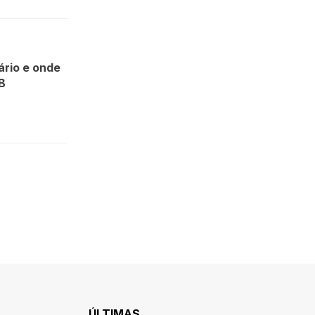
rio e onde
 B
ÚLTIMAS