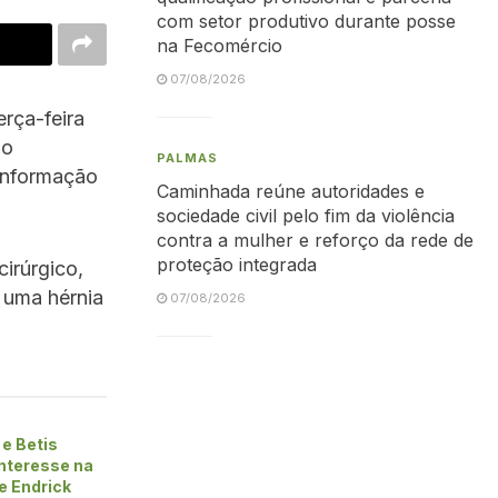
com setor produtivo durante posse
na Fecomércio
07/08/2026
erça-feira
 o
PALMAS
 informação
Caminhada reúne autoridades e
sociedade civil pelo fim da violência
contra a mulher e reforço da rede de
proteção integrada
irúrgico,
 uma hérnia
07/08/2026
e Betis
nteresse na
e Endrick