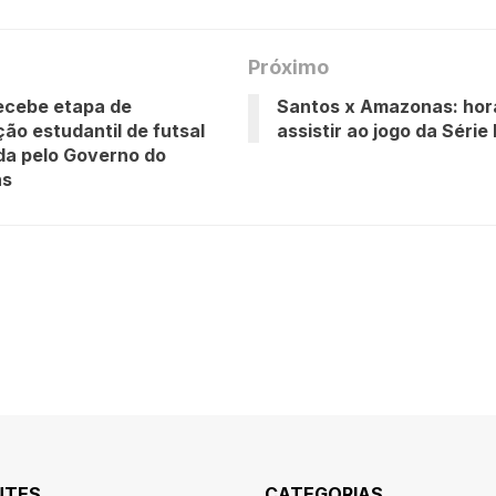
Próximo
ecebe etapa de
Santos x Amazonas: horá
ão estudantil de futsal
assistir ao jogo da Série
da pelo Governo do
ns
NTES
CATEGORIAS