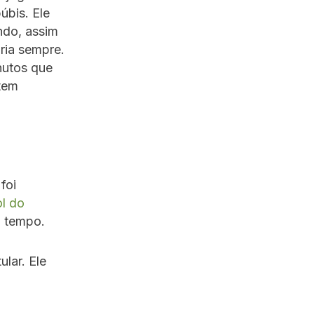
úbis. Ele
ndo, assim
ria sempre.
nutos que
 tem
foi
l do
o tempo.
lar. Ele