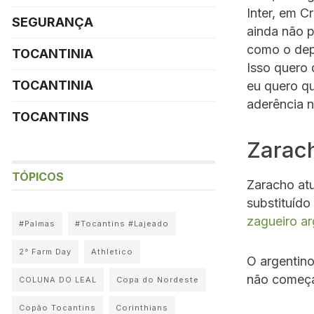
Inter, em C
SEGURANÇA
ainda não p
como o dep
TOCANTINIA
Isso quero 
TOCANTINIA
eu quero qu
aderência n
TOCANTINS
Zarach
TÓPICOS
Zaracho atu
substituído
zagueiro ar
#Palmas
#Tocantins #Lajeado
2° Farm Day
Athletico
O argentino
não começav
COLUNA DO LEAL
Copa do Nordeste
Copão Tocantins
Corinthians