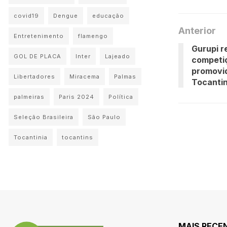
covid19
Dengue
educação
Anterior
Entretenimento
flamengo
Gurupi r
GOL DE PLACA
Inter
Lajeado
competiç
promovi
Libertadores
Miracema
Palmas
Tocanti
palmeiras
Paris 2024
Política
Seleção Brasileira
São Paulo
Tocantinia
tocantins
MAIS RECE