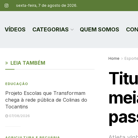
sexta-feira, 7 de agosto de 2026.
VÍDEOS
CATEGORIAS
QUEM SOMOS
CON
Home
Esport
LEIA TAMBÉM
Tit
EDUCAÇÃO
mei
Projeto Escolas que Transformam
chega à rede pública de Colinas do
Tocantins
pass
07/08/2026
Atleta vi
AGRICULTURA E PECUÁRIA