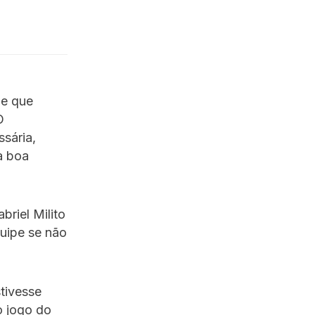
 e que
O
sária,
a boa
abriel Milito
quipe se não
stivesse
o jogo do