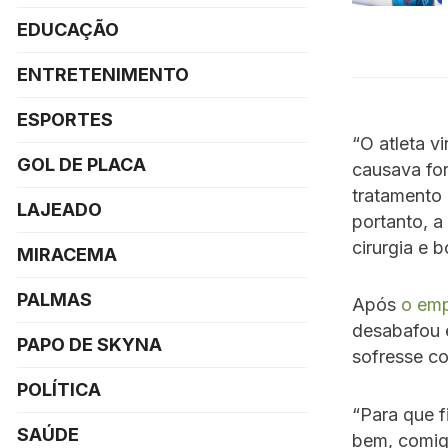
EDUCAÇÃO
ENTRETENIMENTO
ESPORTES
“O atleta v
GOL DE PLACA
causava for
tratamento 
LAJEADO
portanto, a
cirurgia e b
MIRACEMA
PALMAS
Após
o emp
desabafou e
PAPO DE SKYNA
sofresse co
POLÍTICA
“Para que f
SAÚDE
bem, comig