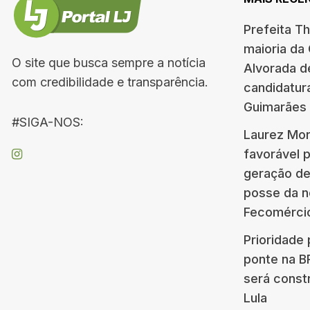
Prefeita T
maioria da
O site que busca sempre a notícia
Alvorada d
com credibilidade e transparência.
candidatur
Guimarães
#SIGA-NOS:
Laurez Mor
favorável 
geração d
posse da n
Fecomérci
Prioridade 
ponte na 
será const
Lula