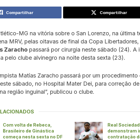
Compartilhar
Compartilhar
Atlético-MG na vitória sobre o San Lorenzo, na última t
ena MRV, pelas oitavas de final da Copa Libertadores,
s Zaracho
passará por cirurgia neste sábado (24). A
da pelo clube alvinegro na noite desta sexta (23).
mpista Matías Zaracho passará por um procedimento c
ste sábado, no Hospital Mater Dei, para correção de
na região inguinal”, publicou o clube.
ELACIONADOS
Com volta de Rebeca,
Real Sociedad 
Brasileiro de Ginástica
demonstram i
começa nesta sexta no DF
contratação d