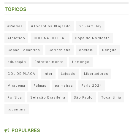
TÓPICOS
#Palmas
#Tocantins #Lajeado
2° Farm Day
Athletico
COLUNA DO LEAL
Copa do Nordeste
Copão Tocantins
Corinthians
covid19
Dengue
educação
Entretenimento
flamengo
GOL DE PLACA
Inter
Lajeado
Libertadores
Miracema
Palmas
palmeiras
Paris 2024
Política
Seleção Brasileira
São Paulo
Tocantinia
tocantins
POPULARES