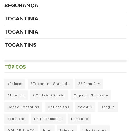
SEGURANÇA
TOCANTINIA
TOCANTINIA
TOCANTINS
TÓPICOS
#Palmas
#Tocantins #Lajeado
2° Farm Day
Athletico
COLUNA DO LEAL
Copa do Nordeste
Copão Tocantins
Corinthians
covid19
Dengue
educação
Entretenimento
flamengo
GOL DE PLACA
Inter
Lajeado
Libertadores