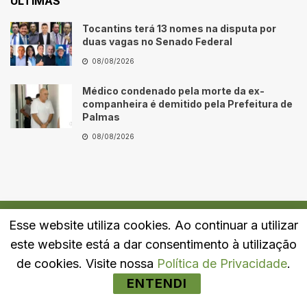
ÚLTIMAS
Tocantins terá 13 nomes na disputa por
duas vagas no Senado Federal
08/08/2026
Médico condenado pela morte da ex-
companheira é demitido pela Prefeitura de
Palmas
08/08/2026
Esse website utiliza cookies. Ao continuar a utilizar
Quem Somos
Fale Conosco
Política de Privacidade
este website está a dar consentimento à utilização
© 2024
Portal LJ
- Todos os direitos reservados.
de cookies. Visite nossa
Política de Privacidade
.
ENTENDI