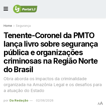
Home
Segurança
Tenente-Coronel da PMTO
lança livro sobre segurança
pública e organizações
criminosas na Região Norte
do Brasil
Obra aborda os impactos da criminalidade
organizada na Amazônia Legal e os desafios para
a atuação do Estado
por
Da Redação
02/06/2026
A
A