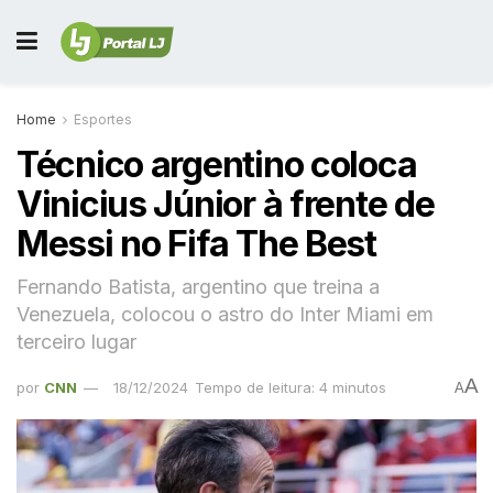
Home
Esportes
Técnico argentino coloca
Vinicius Júnior à frente de
Messi no Fifa The Best
Fernando Batista, argentino que treina a
Venezuela, colocou o astro do Inter Miami em
terceiro lugar
A
por
CNN
18/12/2024
Tempo de leitura: 4 minutos
A