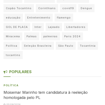
Copão Tocantins
Corinthians
covid19
Dengue
educação
Entretenimento
flamengo
GOL DE PLACA
Inter
Lajeado
Libertadores
Miracema
Palmas
palmeiras
Paris 2024
Política
Seleção Brasileira
São Paulo
Tocantinia
tocantins
POPULARES
POLÍTICA
Moisemar Marinho tem candidatura à reeleição
homologada pelo PL
05/08/2026