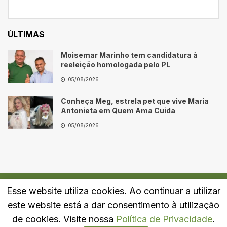
ÚLTIMAS
Moisemar Marinho tem candidatura à
reeleição homologada pelo PL
05/08/2026
Conheça Meg, estrela pet que vive Maria
Antonieta em Quem Ama Cuida
05/08/2026
Esse website utiliza cookies. Ao continuar a utilizar
Quem Somos
Fale Conosco
Política de Privacidade
este website está a dar consentimento à utilização
© 2024
Portal LJ
- Todos os direitos reservados.
de cookies. Visite nossa
Política de Privacidade
.