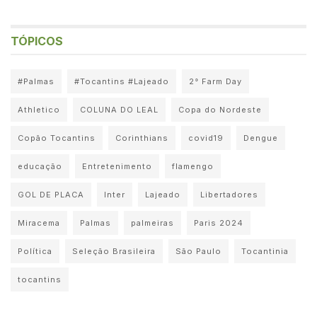
TÓPICOS
#Palmas
#Tocantins #Lajeado
2° Farm Day
Athletico
COLUNA DO LEAL
Copa do Nordeste
Copão Tocantins
Corinthians
covid19
Dengue
educação
Entretenimento
flamengo
GOL DE PLACA
Inter
Lajeado
Libertadores
Miracema
Palmas
palmeiras
Paris 2024
Política
Seleção Brasileira
São Paulo
Tocantinia
tocantins