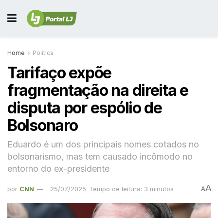
Home
Política
Tarifaço expõe
fragmentação na direita e
disputa por espólio de
Bolsonaro
Eduardo é um dos principais nomes cotados no
bolsonarismo, mas tem causado incômodo no
entorno do ex-presidente
A
por
CNN
25/07/2025
Tempo de leitura: 3 minutos
A