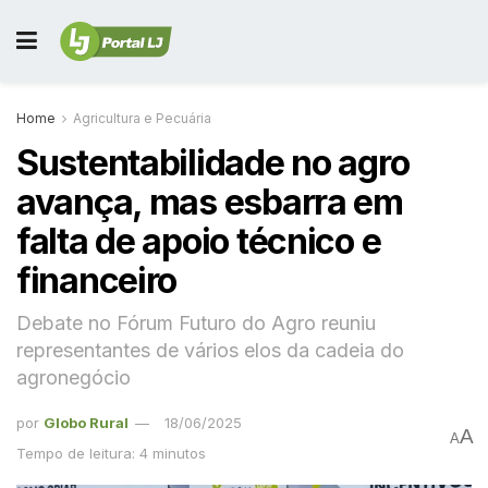
Home
Agricultura e Pecuária
Sustentabilidade no agro
avança, mas esbarra em
falta de apoio técnico e
financeiro
Debate no Fórum Futuro do Agro reuniu
representantes de vários elos da cadeia do
agronegócio
por
Globo Rural
18/06/2025
A
A
Tempo de leitura: 4 minutos