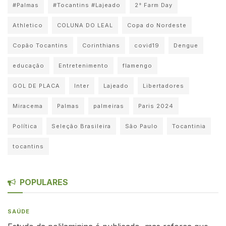
#Palmas
#Tocantins #Lajeado
2° Farm Day
Athletico
COLUNA DO LEAL
Copa do Nordeste
Copão Tocantins
Corinthians
covid19
Dengue
educação
Entretenimento
flamengo
GOL DE PLACA
Inter
Lajeado
Libertadores
Miracema
Palmas
palmeiras
Paris 2024
Política
Seleção Brasileira
São Paulo
Tocantinia
tocantins
POPULARES
SAÚDE