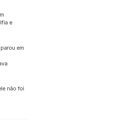
em
fia e
e parou em
ava
le não foi