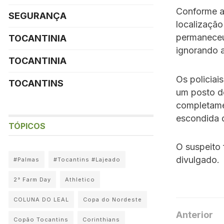
Conforme a
SEGURANÇA
localização
permaneceu 
TOCANTINIA
ignorando 
TOCANTINIA
Os policiai
TOCANTINS
um posto d
completame
escondida d
TÓPICOS
O suspeito 
divulgado.
#Palmas
#Tocantins #Lajeado
2° Farm Day
Athletico
COLUNA DO LEAL
Copa do Nordeste
Anterior
Copão Tocantins
Corinthians