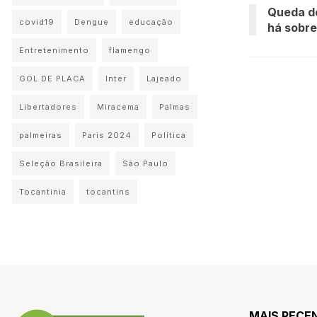
Queda de
covid19
Dengue
educação
há sobre
Entretenimento
flamengo
GOL DE PLACA
Inter
Lajeado
Libertadores
Miracema
Palmas
palmeiras
Paris 2024
Política
Seleção Brasileira
São Paulo
Tocantinia
tocantins
MAIS RECE