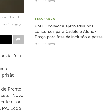
08/08/2026
xista — Foto: Luiz
SEGURANÇA
andes/Divulgação
PMTO convoca aprovados nos
concursos para Cadete e Aluno-
Praça para fase de inclusão e posse
08/08/2026
sexta-feira
i
neus
 prisão.
 de Pronto
 setor Nova
iente disse
 UPA. Logo