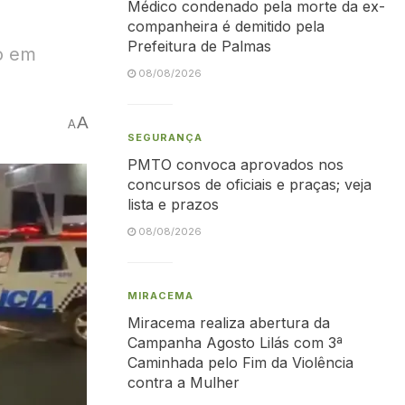
Médico condenado pela morte da ex-
companheira é demitido pela
Prefeitura de Palmas
co em
08/08/2026
A
A
SEGURANÇA
PMTO convoca aprovados nos
concursos de oficiais e praças; veja
lista e prazos
08/08/2026
MIRACEMA
Miracema realiza abertura da
Campanha Agosto Lilás com 3ª
Caminhada pelo Fim da Violência
contra a Mulher