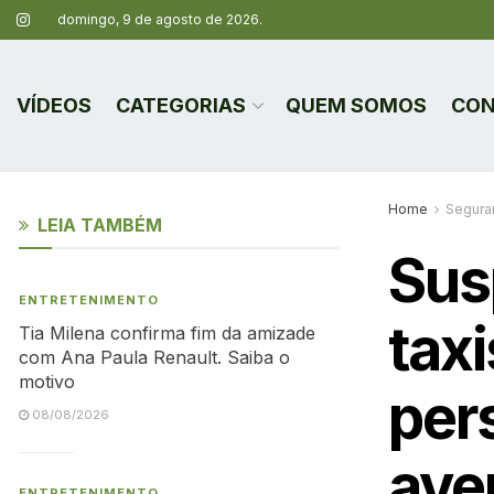
domingo, 9 de agosto de 2026.
VÍDEOS
CATEGORIAS
QUEM SOMOS
CON
Home
Segura
LEIA TAMBÉM
Sus
ENTRETENIMENTO
tax
Tia Milena confirma fim da amizade
com Ana Paula Renault. Saiba o
motivo
per
08/08/2026
ave
ENTRETENIMENTO