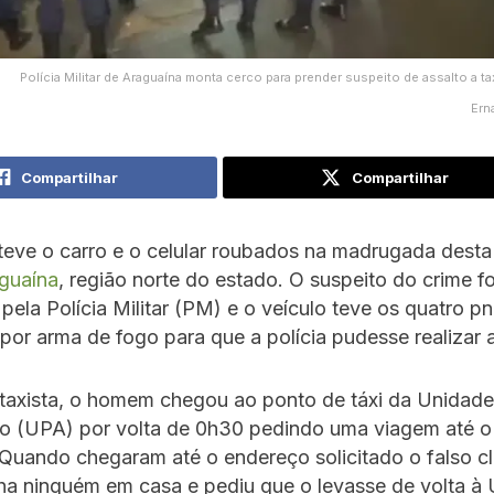
Polícia Militar de Araguaína monta cerco para prender suspeito de assalto a ta
Ern
Compartilhar
Compartilhar
teve o carro e o celular roubados na madrugada desta 
guaína
, região norte do estado. O suspeito do crime fo
pela Polícia Militar (PM) e o veículo teve os quatro p
por arma de fogo para que a polícia pudesse realizar a
taxista, o homem chegou ao ponto de táxi da Unidade
o (UPA) por volta de 0h30 pedindo uma viagem até o
Quando chegaram até o endereço solicitado o falso cl
nha ninguém em casa e pediu que o levasse de volta à