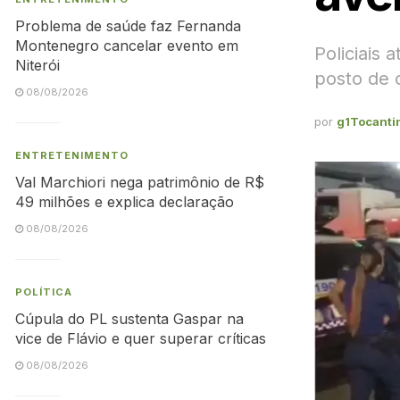
Problema de saúde faz Fernanda
Montenegro cancelar evento em
Policiais
Niterói
posto de 
08/08/2026
por
g1Tocanti
ENTRETENIMENTO
Val Marchiori nega patrimônio de R$
49 milhões e explica declaração
08/08/2026
POLÍTICA
Cúpula do PL sustenta Gaspar na
vice de Flávio e quer superar críticas
08/08/2026