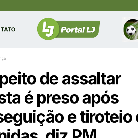
TATO
nça
peito de assaltar
ista é preso após
seguição e tiroteio
nidas, diz PM