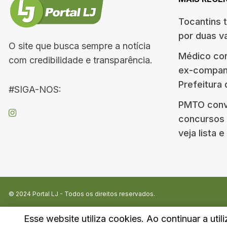
Tocantins 
por duas v
O site que busca sempre a notícia
Médico co
com credibilidade e transparência.
ex-companh
Prefeitura
#SIGA-NOS:
PMTO conv
concursos d
veja lista 
© 2024
Portal LJ
- Todos os direitos reservados.
Esse website utiliza cookies. Ao continuar a util