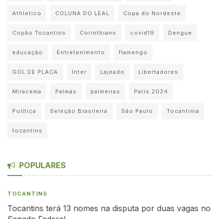
Athletico
COLUNA DO LEAL
Copa do Nordeste
Copão Tocantins
Corinthians
covid19
Dengue
educação
Entretenimento
flamengo
GOL DE PLACA
Inter
Lajeado
Libertadores
Miracema
Palmas
palmeiras
Paris 2024
Política
Seleção Brasileira
São Paulo
Tocantinia
tocantins
POPULARES
TOCANTINS
Tocantins terá 13 nomes na disputa por duas vagas no
Senado Federal