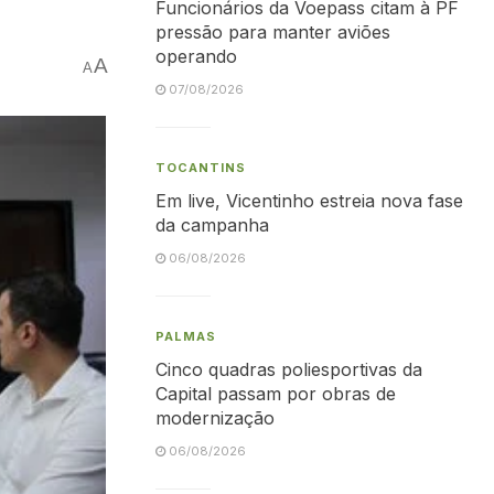
Funcionários da Voepass citam à PF
pressão para manter aviões
operando
A
A
07/08/2026
TOCANTINS
Em live, Vicentinho estreia nova fase
da campanha
06/08/2026
PALMAS
Cinco quadras poliesportivas da
Capital passam por obras de
modernização
06/08/2026