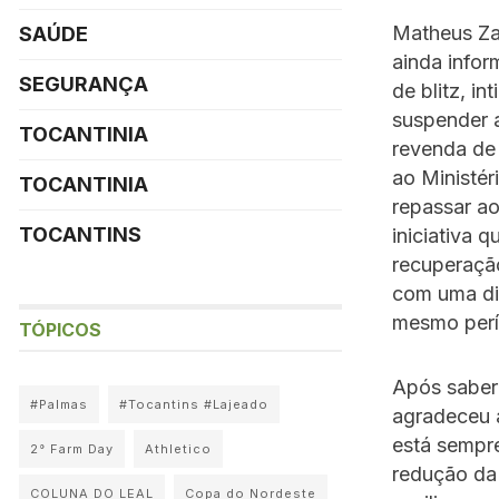
Matheus Za
SAÚDE
ainda infor
SEGURANÇA
de blitz, i
suspender a
TOCANTINIA
revenda de
ao Ministér
TOCANTINIA
repassar ao
TOCANTINS
iniciativa 
recuperação
com uma di
mesmo perí
TÓPICOS
Após saber
#Palmas
#Tocantins #Lajeado
agradeceu a
está sempr
2° Farm Day
Athletico
redução da 
COLUNA DO LEAL
Copa do Nordeste