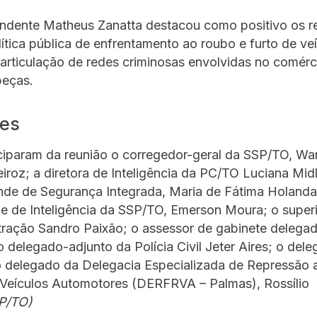
endente Matheus Zanatta destacou como positivo os r
ítica pública de enfrentamento ao roubo e furto de ve
articulação de redes criminosas envolvidas no comérci
peças.
tes
iciparam da reunião o corregedor-geral da SSP/TO, W
roz; a diretora de Inteligência da PC/TO Luciana Midl
nde de Segurança Integrada, Maria de Fátima Holanda
e de Inteligência da SSP/TO, Emerson Moura; o super
tração Sandro Paixão; o assessor de gabinete delega
delegado-adjunto da Polícia Civil Jeter Aires; o del
o delegado da Delegacia Especializada de Repressão a
Veículos Automotores (DERFRVA – Palmas), Rossílio
P/TO)