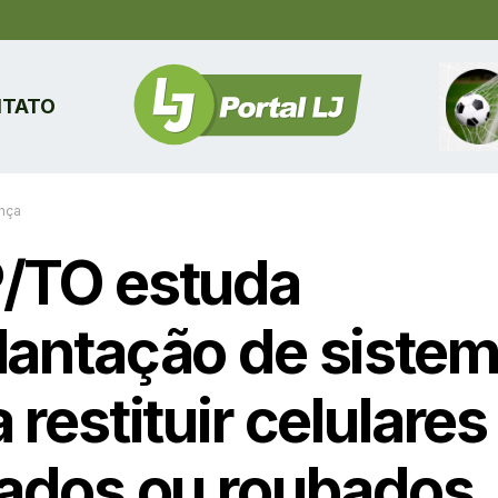
TATO
nça
/TO estuda
lantação de siste
 restituir celulares
tados ou roubados