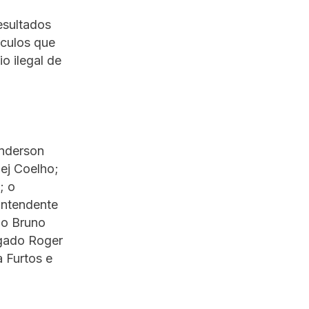
esultados
ículos que
o ilegal de
anderson
ej Coelho;
; o
intendente
do Bruno
egado Roger
 Furtos e