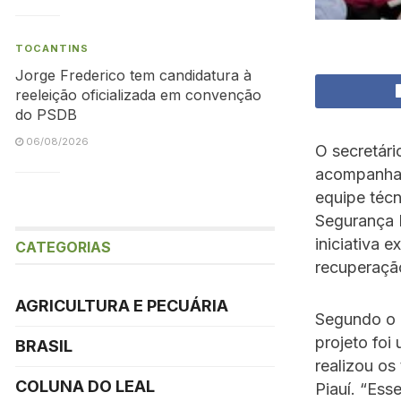
TOCANTINS
Jorge Frederico tem candidatura à
reeleição oficializada em convenção
do PSDB
06/08/2026
O secretári
acompanhado
equipe técn
Segurança 
iniciativa 
CATEGORIAS
recuperação
AGRICULTURA E PECUÁRIA
Segundo o d
projeto foi
BRASIL
realizou os
COLUNA DO LEAL
Piauí. “Ess