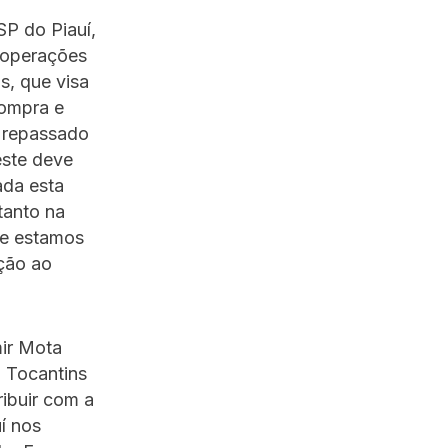
P do Piauí,
: operações
s, que visa
compra e
i repassado
este deve
ada esta
tanto na
je estamos
ção ao
mir Mota
o Tocantins
ibuir com a
í nos