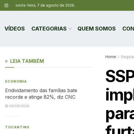
sexta-feira, 7 de agosto de 2026.
VÍDEOS
CATEGORIAS
QUEM SOMOS
CON
Home
Segura
LEIA TAMBÉM
SSP
ECONOMIA
imp
Endividamento das famílias bate
recorde e atinge 82%, diz CNC
para
06/08/2026
fur
TOCANTINS