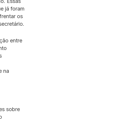
do. Essas
e já foram
frentar os
secretário.
ção entre
nto
s
e na
es sobre
o