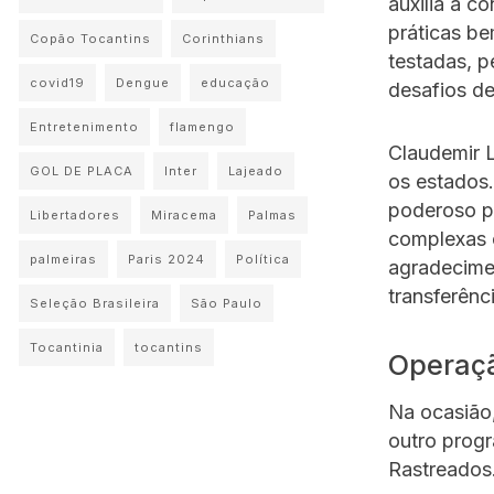
auxilia a 
práticas b
Copão Tocantins
Corinthians
testadas, p
covid19
Dengue
educação
desafios de
Entretenimento
flamengo
Claudemir L
GOL DE PLACA
Inter
Lajeado
os estados.
poderoso p
Libertadores
Miracema
Palmas
complexas 
palmeiras
Paris 2024
Política
agradecimen
transferênc
Seleção Brasileira
São Paulo
Tocantinia
tocantins
Operaç
Na ocasião
outro prog
Rastreados