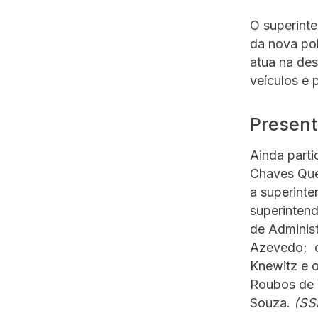
O superint
da nova pol
atua na des
veículos e 
Presen
Ainda part
Chaves Quei
a superinte
superintend
de Adminis
Azevedo; o 
Knewitz e 
Roubos de 
Souza.
(SS