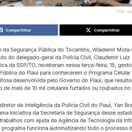
Foto: Jo
Compartilhar
Compartilhar
o da Segurança Pública do Tocantins, Wlademir Mota O
 do delegado-geral da Polícia Civil, Claudemir Luiz F
ica da SSP/TO, receberam nessa terça-feira, 15, gesto
Pública do Piauí para conhecerem o Programa Celular
exitosa desenvolvida pelo Governo do Piauí, que result
 de mais de 10 mil celulares furtados ou roubados no
iretor de Inteligência da Polícia Civil do Piauí, Yan Br
 uma iniciativa da Secretaria de Segurança desse estad
 trabalhos com ajuda da Agência de Tecnologia da In
e programa funciona automatizando todo o processo i