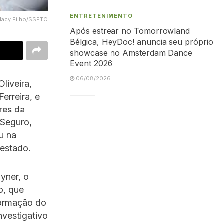
ENTRETENIMENTO
dacy Filho/SSPTO
Após estrear no Tomorrowland
Bélgica, HeyDoc! anuncia seu próprio
showcase no Amsterdam Dance
Event 2026
06/08/2026
liveira,
erreira, e
res da
 Seguro,
ou na
 estado.
ayner, o
o, que
formação do
nvestigativo