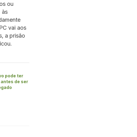
dos ou
 às
vidamente
PC vai aos
, a prisão
icou.
o pode ter
 antes de ser
legado