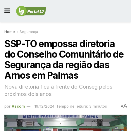
Home
Segurança
SSP-TO empossa diretoria
do Conselho Comunitário de
Segurança da região das
Arnos em Palmas
Nova diretoria fica à frente do Conseg pelos
próximos dois anos
A
por
Ascom
19/12/2024
Tempo de leitura: 3 minutos
A