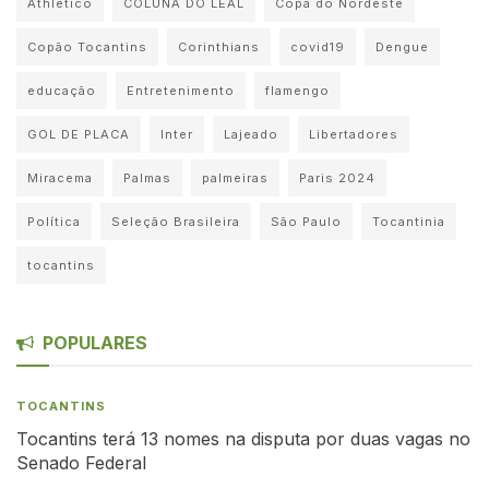
Athletico
COLUNA DO LEAL
Copa do Nordeste
Copão Tocantins
Corinthians
covid19
Dengue
educação
Entretenimento
flamengo
GOL DE PLACA
Inter
Lajeado
Libertadores
Miracema
Palmas
palmeiras
Paris 2024
Política
Seleção Brasileira
São Paulo
Tocantinia
tocantins
POPULARES
TOCANTINS
Tocantins terá 13 nomes na disputa por duas vagas no
Senado Federal