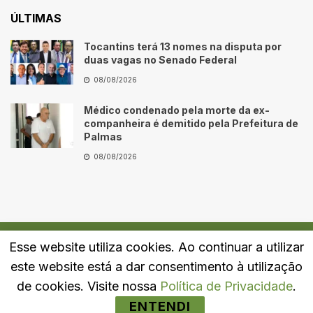
ÚLTIMAS
Tocantins terá 13 nomes na disputa por
duas vagas no Senado Federal
08/08/2026
Médico condenado pela morte da ex-
companheira é demitido pela Prefeitura de
Palmas
08/08/2026
Esse website utiliza cookies. Ao continuar a utilizar
Quem Somos
Fale Conosco
Política de Privacidade
este website está a dar consentimento à utilização
© 2024
Portal LJ
- Todos os direitos reservados.
de cookies. Visite nossa
Política de Privacidade
.
ENTENDI