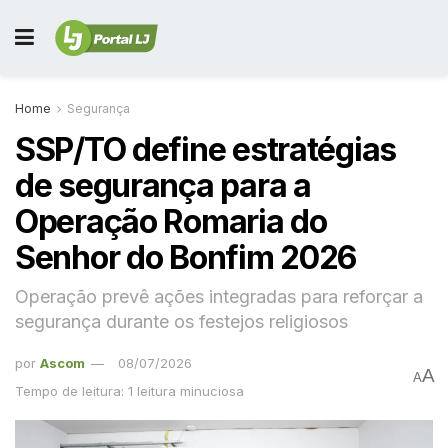
Home
Segurança
SSP/TO define estratégias
de segurança para a
Operação Romaria do
Senhor do Bonfim 2026
Operação prevê ações integradas para reforçar a
segurança durante os festejos religiosos
por
Ascom
08/07/2026
A
A
Tempo de leitura: 1 leitura minuciosa