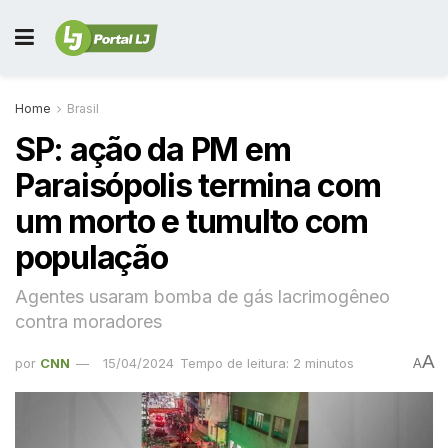
Home
Brasil
SP: ação da PM em
Paraisópolis termina com
um morto e tumulto com
população
Agentes usaram bomba de gás lacrimogêneo
contra moradores
A
por
CNN
15/04/2024
Tempo de leitura: 2 minutos
A