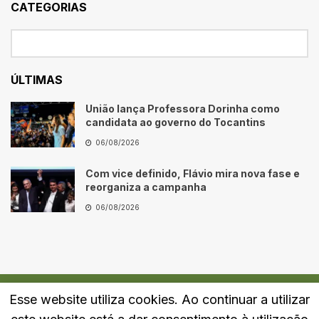
CATEGORIAS
ÚLTIMAS
União lança Professora Dorinha como
candidata ao governo do Tocantins
06/08/2026
Com vice definido, Flávio mira nova fase e
reorganiza a campanha
06/08/2026
Esse website utiliza cookies. Ao continuar a utilizar
Quem Somos
Fale Conosco
Política de Privacidade