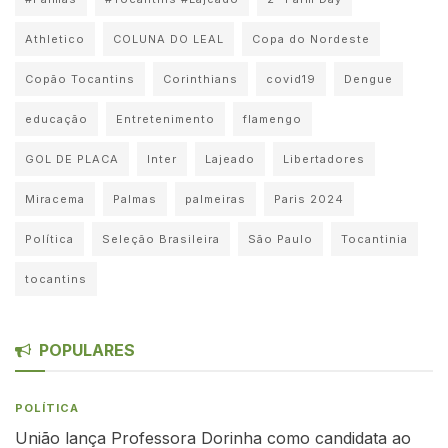
Athletico
COLUNA DO LEAL
Copa do Nordeste
Copão Tocantins
Corinthians
covid19
Dengue
educação
Entretenimento
flamengo
GOL DE PLACA
Inter
Lajeado
Libertadores
Miracema
Palmas
palmeiras
Paris 2024
Política
Seleção Brasileira
São Paulo
Tocantinia
tocantins
POPULARES
POLÍTICA
União lança Professora Dorinha como candidata ao