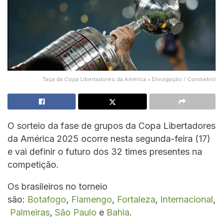
Taça da Copa Libertadores da América • Divulgação / Conmebol
O sorteio da fase de grupos da Copa Libertadores
da América 2025 ocorre nesta segunda-feira (17)
e vai definir o futuro dos 32 times presentes na
competição.
Os brasileiros no torneio
são:
Botafogo
,
Flamengo
,
Fortaleza
,
Internacional
,
Palmeiras
,
São Paulo
e
Bahia
.