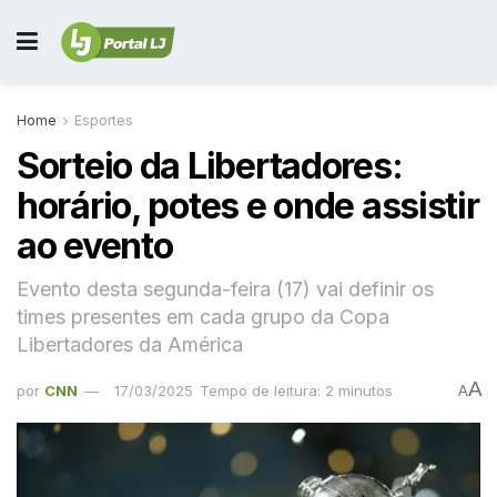
Home
Esportes
Sorteio da Libertadores:
horário, potes e onde assistir
ao evento
Evento desta segunda-feira (17) vai definir os
times presentes em cada grupo da Copa
Libertadores da América
A
por
CNN
17/03/2025
Tempo de leitura: 2 minutos
A