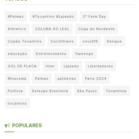
#Palmas
#Tocantins #Lajeado
2° Farm Day
Athletico
COLUNA DO LEAL
Copa do Nordeste
Copão Tocantins
Corinthians
covid19
Dengue
educação
Entretenimento
flamengo
GOL DE PLACA
Inter
Lajeado
Libertadores
Miracema
Palmas
palmeiras
Paris 2024
Política
Seleção Brasileira
São Paulo
Tocantinia
tocantins
POPULARES