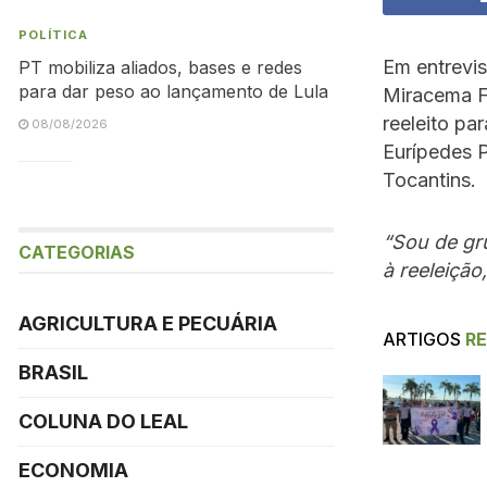
POLÍTICA
Em entrevis
PT mobiliza aliados, bases e redes
para dar peso ao lançamento de Lula
Miracema F
reeleito pa
08/08/2026
Eurípedes P
Tocantins.
“Sou de gru
CATEGORIAS
à reeleiçã
AGRICULTURA E PECUÁRIA
ARTIGOS
R
BRASIL
COLUNA DO LEAL
ECONOMIA