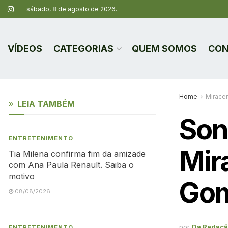
sábado, 8 de agosto de 2026.
VÍDEOS
CATEGORIAS
QUEM SOMOS
CON
Home
Mirace
LEIA TAMBÉM
Son
ENTRETENIMENTO
Mir
Tia Milena confirma fim da amizade
com Ana Paula Renault. Saiba o
motivo
Go
08/08/2026
por
Da Redaç
ENTRETENIMENTO