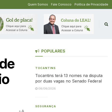
Quem Somos
Fale Conosco
Política de Privacidade
POPULARES
 de
TOCANTINS
io
Tocantins terá 13 nomes na disputa
por duas vagas no Senado Federal
08/08/2026
SEGURANÇA
A
A