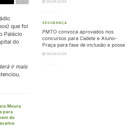
08/08/2026
Rádio
SEGURANÇA
os) que foi
PMTO convoca aprovados nos
o Palácio
concursos para Cadete e Aluno-
pital do
Praça para fase de inclusão e posse
08/08/2026
erá ir mais
tenciou.
sis Moura
s para
omem do
racema