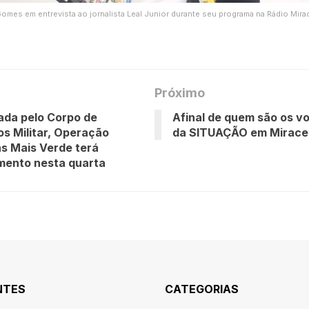
omes em entrevista ao jornalista Leal Junior durante seu programa na Rádio Mir
Próximo
da pelo Corpo de
Afinal de quem são os v
s Militar, Operação
da SITUAÇÃO em Mirac
s Mais Verde terá
mento nesta quarta
NTES
CATEGORIAS