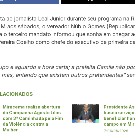
ta ao jornalista Leal Junior durante seu programa na 
M aos sábados, o vereador Núbio Gomes (Republican
ra o terceiro mandato informou que sonha em chegar a
ereira Coelho como chefe do executivo da primeira ca
po e aguardo a hora certa; a prefeita Camila não pod
o, mas, entendo que existem outros pretendentes”
sen
ELACIONADOS
Miracema realiza abertura
Presidente As
da Campanha Agosto Lilás
busca serviço
com 3ª Caminhada pelo Fim
beneficiar h
da Violência contra a
campo em Mi
Mulher
06/08/2026