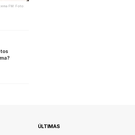
acema FM. Foto:
otos
ema?
ÚLTIMAS