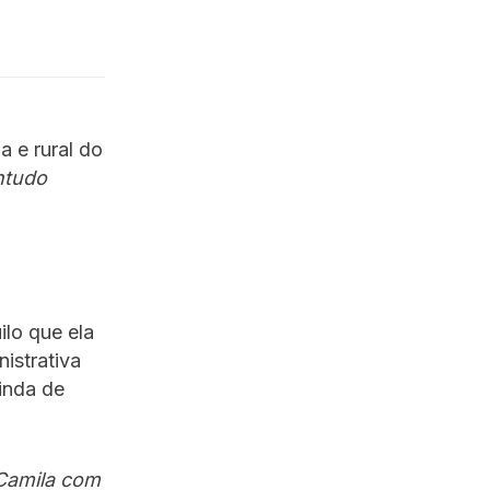
 e rural do
ntudo
ilo que ela
istrativa
vinda de
Camila com