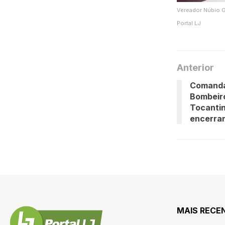
Vereador Núbio G
Portal LJ
Anterior
Comanda
Bombeiro
Tocantin
encerra
MAIS RECE