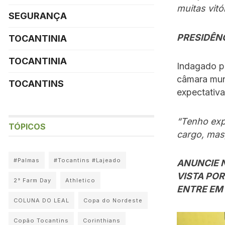
muitas vit
SEGURANÇA
PRESIDÊN
TOCANTINIA
TOCANTINIA
Indagado po
câmara mun
TOCANTINS
expectativa
“Tenho exp
TÓPICOS
cargo, mas
#Palmas
#Tocantins #Lajeado
ANUNCIE 
VISTA POR
2° Farm Day
Athletico
ENTRE EM 
COLUNA DO LEAL
Copa do Nordeste
Copão Tocantins
Corinthians