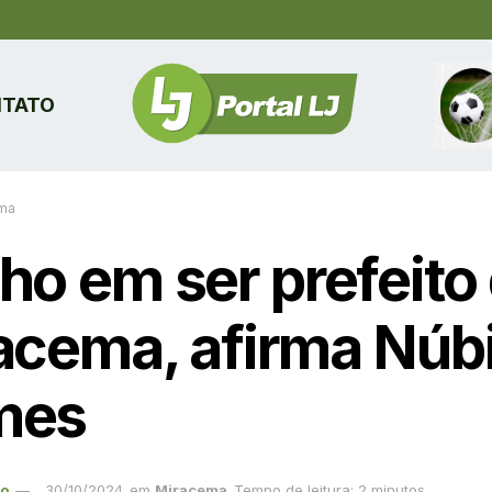
TATO
ma
ho em ser prefeito
acema, afirma Núb
mes
ão
30/10/2024
em
Miracema
Tempo de leitura: 2 minutos