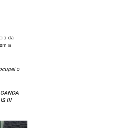
cia da
tem a
ocupei o
AGANDA
 !!!