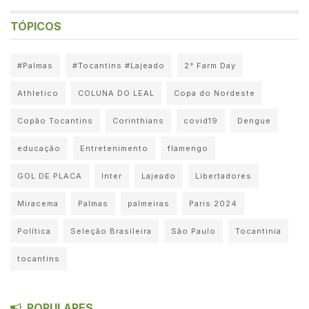
TÓPICOS
#Palmas
#Tocantins #Lajeado
2° Farm Day
Athletico
COLUNA DO LEAL
Copa do Nordeste
Copão Tocantins
Corinthians
covid19
Dengue
educação
Entretenimento
flamengo
GOL DE PLACA
Inter
Lajeado
Libertadores
Miracema
Palmas
palmeiras
Paris 2024
Política
Seleção Brasileira
São Paulo
Tocantinia
tocantins
POPULARES