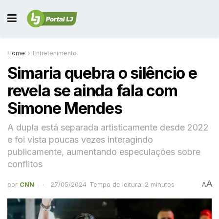
Home
Entretenimento
Simaria quebra o silêncio e
revela se ainda fala com
Simone Mendes
A dupla está separada artisticamente desde 2022
e foi vista poucas vezes interagindo
publicamente, aumentando especulações sobre
conflitos
A
por
CNN
27/05/2024
Tempo de leitura: 2 minutos
A