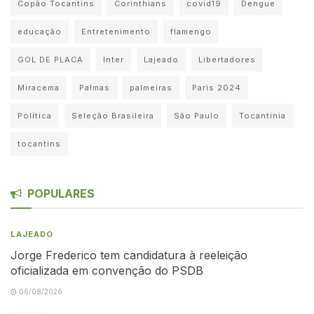
Copão Tocantins
Corinthians
covid19
Dengue
educação
Entretenimento
flamengo
GOL DE PLACA
Inter
Lajeado
Libertadores
Miracema
Palmas
palmeiras
Paris 2024
Política
Seleção Brasileira
São Paulo
Tocantinia
tocantins
POPULARES
LAJEADO
Jorge Frederico tem candidatura à reeleição
oficializada em convenção do PSDB
06/08/2026