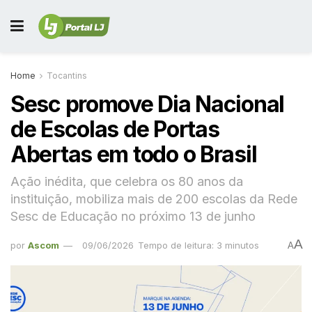
Home
Tocantins
Sesc promove Dia Nacional
de Escolas de Portas
Abertas em todo o Brasil
Ação inédita, que celebra os 80 anos da
instituição, mobiliza mais de 200 escolas da Rede
Sesc de Educação no próximo 13 de junho
A
por
Ascom
09/06/2026
Tempo de leitura: 3 minutos
A