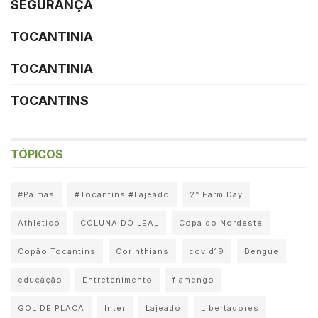
SEGURANÇA
TOCANTINIA
TOCANTINIA
TOCANTINS
TÓPICOS
#Palmas
#Tocantins #Lajeado
2° Farm Day
Athletico
COLUNA DO LEAL
Copa do Nordeste
Copão Tocantins
Corinthians
covid19
Dengue
educação
Entretenimento
flamengo
GOL DE PLACA
Inter
Lajeado
Libertadores