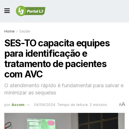
Home
Saúde
SES-TO capacita equipes
para identificação e
tratamento de pacientes
com AVC
O atendimento rápido é fundamental para salvar e
minimizar as sequelas
A
por
Ascom
04/09/2024
Tempo de leitura: 2 minutos
A