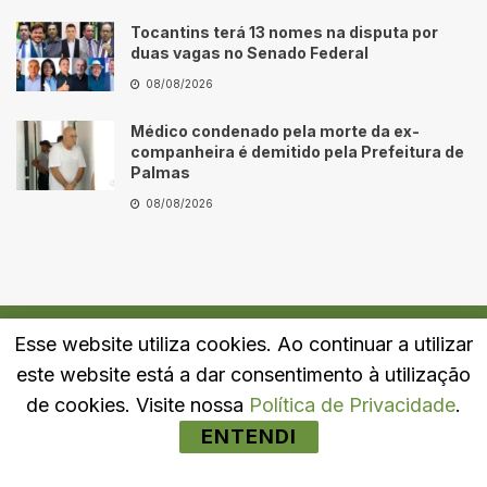
Tocantins terá 13 nomes na disputa por
duas vagas no Senado Federal
08/08/2026
Médico condenado pela morte da ex-
companheira é demitido pela Prefeitura de
Palmas
08/08/2026
Esse website utiliza cookies. Ao continuar a utilizar
Quem Somos
Fale Conosco
Política de Privacidade
este website está a dar consentimento à utilização
© 2024
Portal LJ
- Todos os direitos reservados.
de cookies. Visite nossa
Política de Privacidade
.
ENTENDI