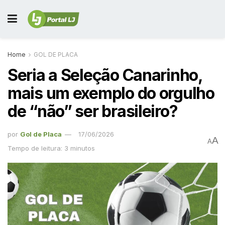
Home
GOL DE PLACA
Seria a Seleção Canarinho,
mais um exemplo do orgulho
de “não” ser brasileiro?
por
Gol de Placa
17/06/2026
A
A
Tempo de leitura: 3 minutos