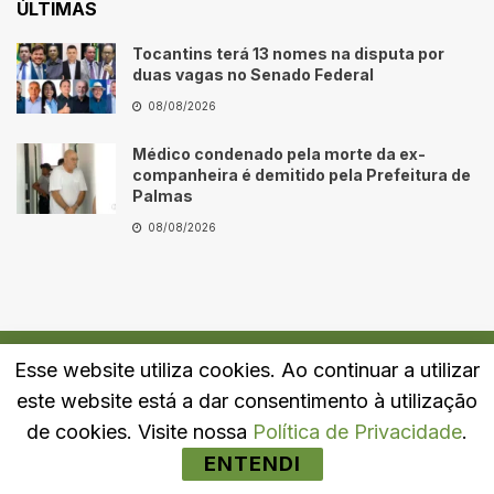
ÚLTIMAS
Tocantins terá 13 nomes na disputa por
duas vagas no Senado Federal
08/08/2026
Médico condenado pela morte da ex-
companheira é demitido pela Prefeitura de
Palmas
08/08/2026
Esse website utiliza cookies. Ao continuar a utilizar
Quem Somos
Fale Conosco
Política de Privacidade
este website está a dar consentimento à utilização
© 2024
Portal LJ
- Todos os direitos reservados.
de cookies. Visite nossa
Política de Privacidade
.
ENTENDI