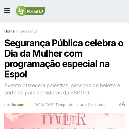
Home
Segurança
Segurança Pública celebra o
Dia da Mulher com
programação especial na
Espol
Evento oferecerá palestras, serviços de beleza e
sorteios para servidoras da SSP/TO
A
por
Ascom
11/03/2025
Tempo de leitura: 2 minutos
A