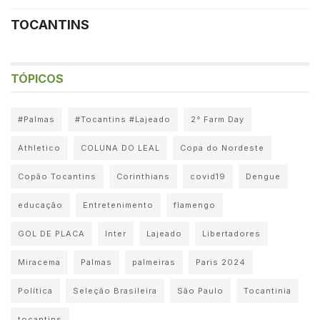
TOCANTINS
TÓPICOS
#Palmas
#Tocantins #Lajeado
2° Farm Day
Athletico
COLUNA DO LEAL
Copa do Nordeste
Copão Tocantins
Corinthians
covid19
Dengue
educação
Entretenimento
flamengo
GOL DE PLACA
Inter
Lajeado
Libertadores
Miracema
Palmas
palmeiras
Paris 2024
Política
Seleção Brasileira
São Paulo
Tocantinia
tocantins