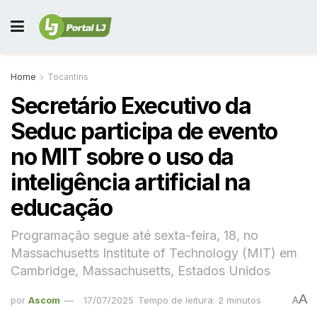
Home
Tocantins
Secretário Executivo da
Seduc participa de evento
no MIT sobre o uso da
inteligência artificial na
educação
Programação segue até sexta-feira, 18, no
Massachusetts Institute of Technology (MIT) em
Cambridge, Massachusetts, Estados Unidos
A
por
Ascom
17/07/2025
Tempo de leitura: 2 minutos
A