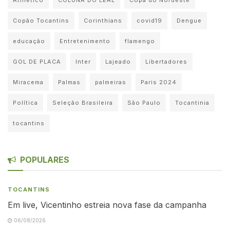
Copão Tocantins
Corinthians
covid19
Dengue
educação
Entretenimento
flamengo
GOL DE PLACA
Inter
Lajeado
Libertadores
Miracema
Palmas
palmeiras
Paris 2024
Política
Seleção Brasileira
São Paulo
Tocantinia
tocantins
POPULARES
TOCANTINS
Em live, Vicentinho estreia nova fase da campanha
06/08/2026