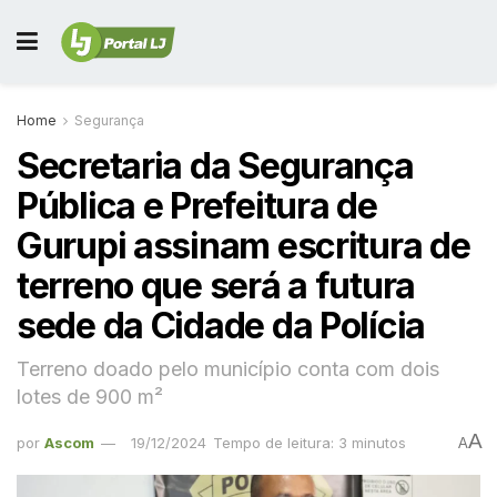
Home
Segurança
Secretaria da Segurança
Pública e Prefeitura de
Gurupi assinam escritura de
terreno que será a futura
sede da Cidade da Polícia
Terreno doado pelo município conta com dois
lotes de 900 m²
A
por
Ascom
19/12/2024
Tempo de leitura: 3 minutos
A