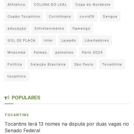
Athletico
COLUNA DO LEAL
Copa do Nordeste
Copão Tocantins
Corinthians
covid19
Dengue
educação
Entretenimento
flamengo
GOL DE PLACA
Inter
Lajeado
Libertadores
Miracema
Palmas
palmeiras
Paris 2024
Política
Seleção Brasileira
São Paulo
Tocantinia
tocantins
POPULARES
TOCANTINS
Tocantins terá 13 nomes na disputa por duas vagas no
Senado Federal