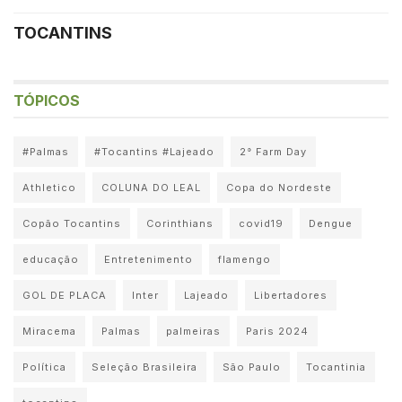
TOCANTINS
TÓPICOS
#Palmas
#Tocantins #Lajeado
2° Farm Day
Athletico
COLUNA DO LEAL
Copa do Nordeste
Copão Tocantins
Corinthians
covid19
Dengue
educação
Entretenimento
flamengo
GOL DE PLACA
Inter
Lajeado
Libertadores
Miracema
Palmas
palmeiras
Paris 2024
Política
Seleção Brasileira
São Paulo
Tocantinia