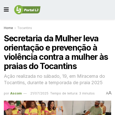
Home
Tocantins
Secretaria da Mulher leva
orientação e prevenção à
violência contra a mulher às
praias do Tocantins
Ação realizada no sábado, 19, em Miracema do
Tocantins, durante a temporada de praia 2025
A
por
Ascom
21/07/2025
Tempo de leitura: 3 minutos
A