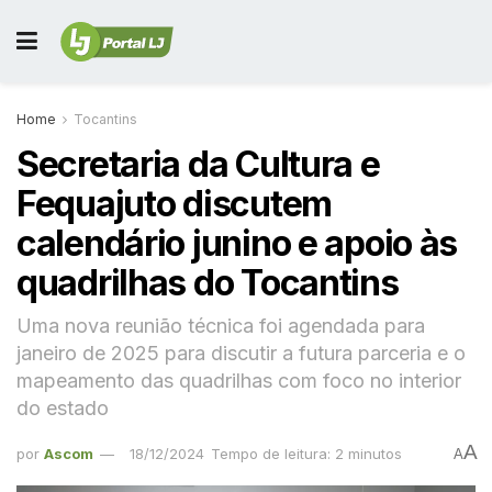
Home
Tocantins
Secretaria da Cultura e
Fequajuto discutem
calendário junino e apoio às
quadrilhas do Tocantins
Uma nova reunião técnica foi agendada para
janeiro de 2025 para discutir a futura parceria e o
mapeamento das quadrilhas com foco no interior
do estado
A
por
Ascom
18/12/2024
Tempo de leitura: 2 minutos
A