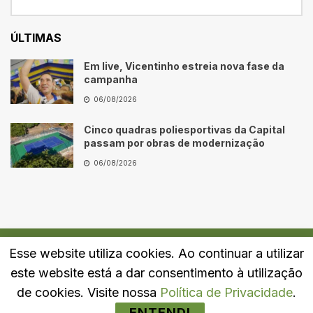
ÚLTIMAS
Em live, Vicentinho estreia nova fase da
campanha
06/08/2026
Cinco quadras poliesportivas da Capital
passam por obras de modernização
06/08/2026
Esse website utiliza cookies. Ao continuar a utilizar
Quem Somos
Fale Conosco
Política de Privacidade
este website está a dar consentimento à utilização
© 2024
Portal LJ
- Todos os direitos reservados.
de cookies. Visite nossa
Política de Privacidade
.
ENTENDI