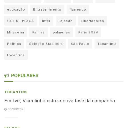
educação
Entretenimento
flamengo
GOL DE PLACA
Inter
Lajeado
Libertadores
Miracema
Palmas
palmeiras
Paris 2024
Política
Seleção Brasileira
São Paulo
Tocantinia
tocantins
POPULARES
TOCANTINS
Em live, Vicentinho estreia nova fase da campanha
06/08/2026
PALMAS