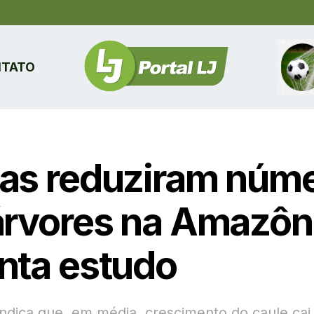
TATO
as reduziram núm
árvores na Amazôn
nta estudo
indica que, em média, crescimento do caule ca