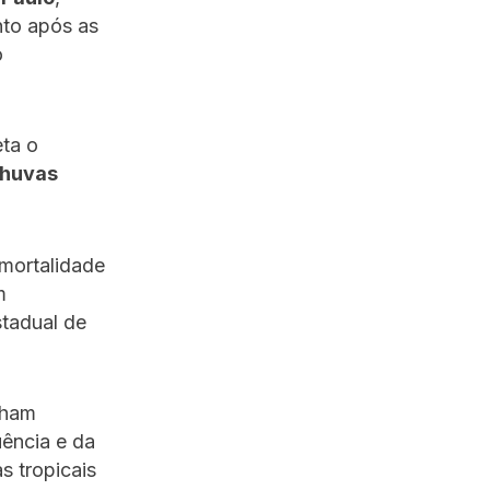
nto após as
o
ta o
huvas
mortalidade
m
stadual de
nham
uência e da
s tropicais