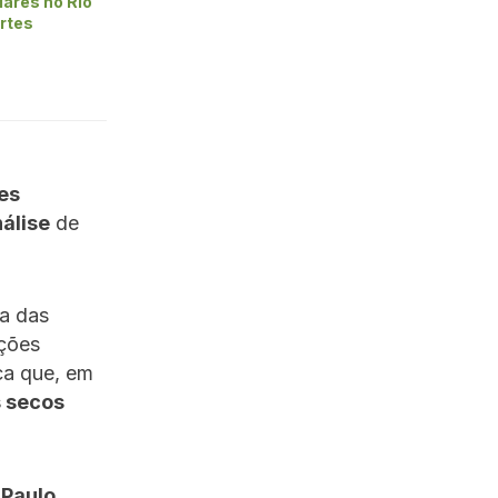
lares no Rio
ortes
es
álise
de
a das
uções
ca que, em
s secos
 Paulo
,