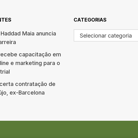
NTES
CATEGORIAS
a Haddad Maia anuncia
Selecionar categoria
rreira
recebe capacitação em
line e marketing para o
rial
acerta contratação de
újo, ex-Barcelona