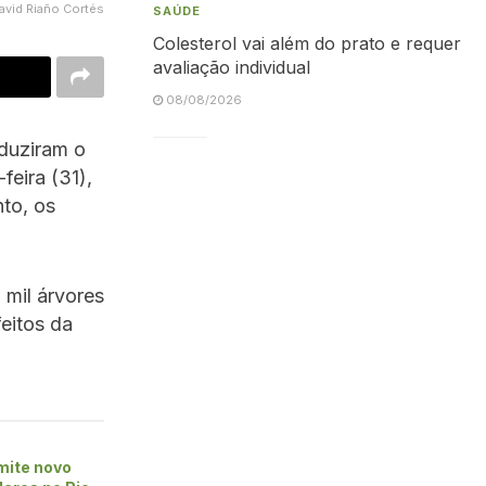
avid Riaño Cortés
SAÚDE
Colesterol vai além do prato e requer
avaliação individual
08/08/2026
eduziram o
eira (31),
to, os
 mil árvores
feitos da
mite novo