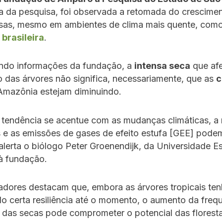
a da pesquisa, foi observada a retomada do crescime
nsas, mesmo em ambientes de clima mais quente, com
brasileira
.
ndo informações da fundação, a
intensa seca
que afe
 das árvores não significa, necessariamente, que as
c
mazônia estejam diminuindo.
 tendência se acentue com as mudanças climáticas, a 
s e as emissões de gases de efeito estufa [GEE] pode
alerta o biólogo Peter Groenendijk, da Universidade E
à fundação.
adores destacam que, embora as árvores tropicais te
 certa resiliência até o momento, o aumento da freq
 das secas pode comprometer o potencial das floresta