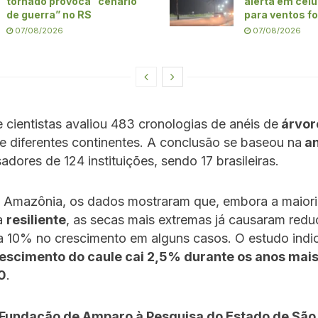
tornado provoca “cenário
alerta em celu
de guerra” no RS
para ventos f
07/08/2026
07/08/2026
 cientistas avaliou 483 cronologias de anéis de
árvor
e diferentes continentes. A conclusão se baseou na
an
adores de 124 instituições, sendo 17 brasileiras.
 Amazônia, os dados mostraram que, embora a maiori
ja
resiliente
, as secas mais extremas já causaram red
a 10% no crescimento em alguns casos. O estudo indi
rescimento do caule cai 2,5% durante os anos mai
0
.
Fundação de Amparo à Pesquisa do Estado de São