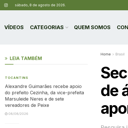
sábado, 8 de agosto de 2026.
VÍDEOS
CATEGORIAS
QUEM SOMOS
CON
Home
Brasil
LEIA TAMBÉM
Sec
TOCANTINS
de 
Alexandre Guimarães recebe apoio
do prefeito Cezinha, da vice-prefeita
Marsuleide Neres e de sete
apo
vereadores de Peixe
08/08/2026
Pesquisa 