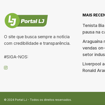
MAIS RECE
Tenista Bi
pausa na ca
O site que busca sempre a notícia
Araguaína 
com credibilidade e transparência.
vendas on-
setor indust
#SIGA-NOS:
Liverpool 
Ronald Ara
© 2024
Portal LJ
- Todos os direitos reservados.