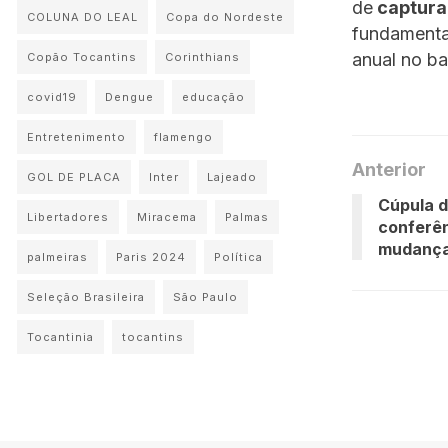
de
captura
COLUNA DO LEAL
Copa do Nordeste
fundamenta
anual no ba
Copão Tocantins
Corinthians
covid19
Dengue
educação
Entretenimento
flamengo
Anterior
GOL DE PLACA
Inter
Lajeado
Cúpula 
Libertadores
Miracema
Palmas
conferê
mudança
palmeiras
Paris 2024
Política
Seleção Brasileira
São Paulo
Tocantinia
tocantins