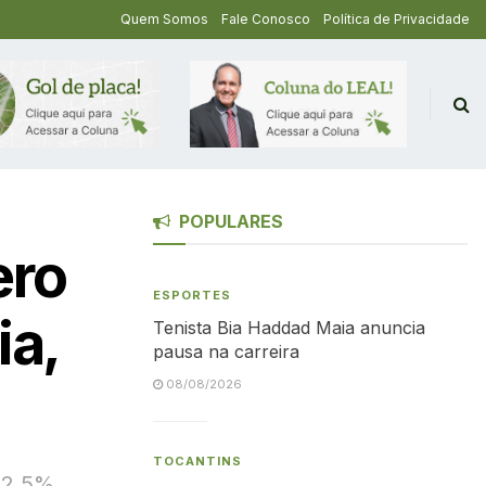
Quem Somos
Fale Conosco
Política de Privacidade
POPULARES
ero
ESPORTES
ia,
Tenista Bia Haddad Maia anuncia
pausa na carreira
08/08/2026
TOCANTINS
i 2,5%