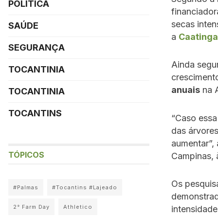
POLÍTICA
financiador
secas inte
SAÚDE
a
Caatinga 
SEGURANÇA
Ainda segu
TOCANTINIA
crescimento
anuais
na A
TOCANTINIA
TOCANTINS
“Caso essa
das árvore
aumentar”, 
TÓPICOS
Campinas, 
Os pesquis
#Palmas
#Tocantins #Lajeado
demonstrado
2° Farm Day
Athletico
intensidade