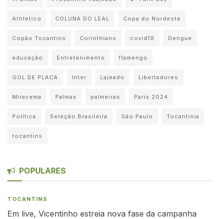
Athletico
COLUNA DO LEAL
Copa do Nordeste
Copão Tocantins
Corinthians
covid19
Dengue
educação
Entretenimento
flamengo
GOL DE PLACA
Inter
Lajeado
Libertadores
Miracema
Palmas
palmeiras
Paris 2024
Política
Seleção Brasileira
São Paulo
Tocantinia
tocantins
POPULARES
TOCANTINS
Em live, Vicentinho estreia nova fase da campanha