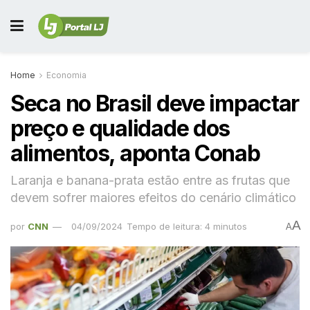
Home
Economia
Seca no Brasil deve impactar
preço e qualidade dos
alimentos, aponta Conab
Laranja e banana-prata estão entre as frutas que
devem sofrer maiores efeitos do cenário climático
A
por
CNN
04/09/2024
Tempo de leitura: 4 minutos
A