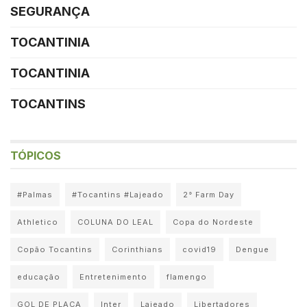
SEGURANÇA
TOCANTINIA
TOCANTINIA
TOCANTINS
TÓPICOS
#Palmas
#Tocantins #Lajeado
2° Farm Day
Athletico
COLUNA DO LEAL
Copa do Nordeste
Copão Tocantins
Corinthians
covid19
Dengue
educação
Entretenimento
flamengo
GOL DE PLACA
Inter
Lajeado
Libertadores