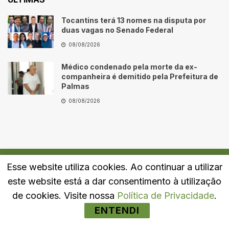
Tocantins terá 13 nomes na disputa por
duas vagas no Senado Federal
08/08/2026
Médico condenado pela morte da ex-
companheira é demitido pela Prefeitura de
Palmas
08/08/2026
Esse website utiliza cookies. Ao continuar a utilizar
Quem Somos
Fale Conosco
Política de Privacidade
este website está a dar consentimento à utilização
© 2024
Portal LJ
- Todos os direitos reservados.
de cookies. Visite nossa
Política de Privacidade
.
ENTENDI