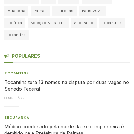
Miracema
Palmas
palmeiras
Paris 2024
Política
Seleção Brasileira
São Paulo
Tocantinia
tocantins
POPULARES
TOCANTINS
Tocantins terá 13 nomes na disputa por duas vagas no
Senado Federal
08/08/2026
SEGURANÇA
Médico condenado pela morte da ex-companheira é
demitido pela Prefeitura de Palmas