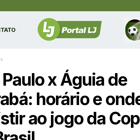
TATO
es
 Paulo x Águia de
abá: horário e ond
stir ao jogo da Co
rasil