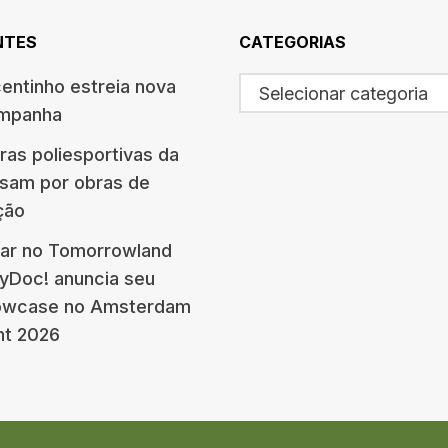
NTES
CATEGORIAS
centinho estreia nova
Selecionar categoria
ampanha
ras poliesportivas da
ssam por obras de
ção
ar no Tomorrowland
eyDoc! anuncia seu
howcase no Amsterdam
nt 2026