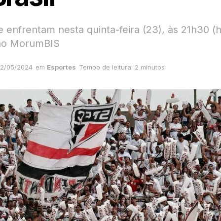
 enfrentam nesta quinta-feira (23), às 21h30 (
, no MorumBIS
2/05/2024
em
Esportes
Tempo de leitura: 2 minutos