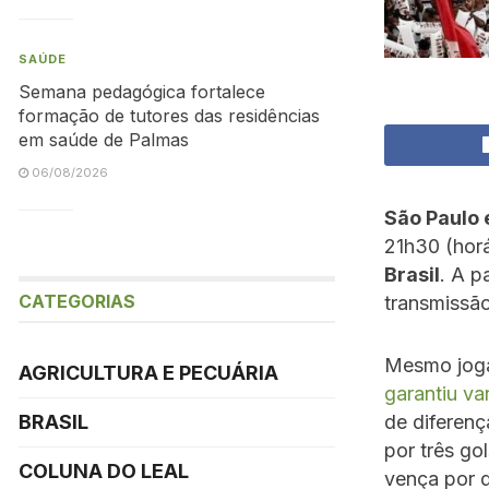
SAÚDE
Semana pedagógica fortalece
formação de tutores das residências
em saúde de Palmas
06/08/2026
São Paulo 
21h30 (horá
Brasil
. A p
CATEGORIAS
transmissã
Mesmo joga
AGRICULTURA E PECUÁRIA
garantiu va
BRASIL
de diferenç
por três go
COLUNA DO LEAL
vença por d