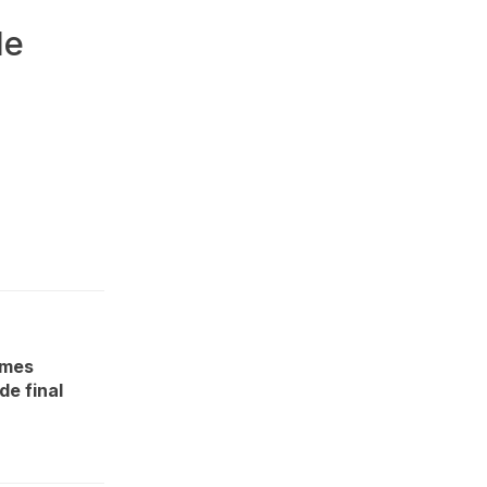
de
imes
de final