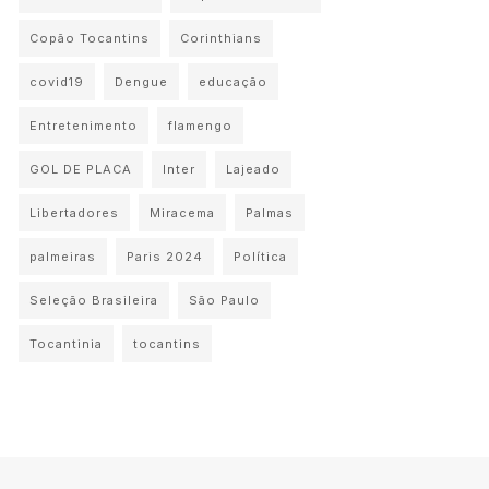
Copão Tocantins
Corinthians
covid19
Dengue
educação
Entretenimento
flamengo
GOL DE PLACA
Inter
Lajeado
Libertadores
Miracema
Palmas
palmeiras
Paris 2024
Política
Seleção Brasileira
São Paulo
Tocantinia
tocantins