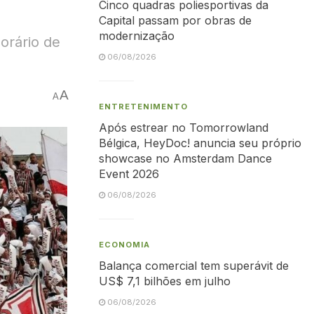
Cinco quadras poliesportivas da
Capital passam por obras de
modernização
horário de
06/08/2026
A
A
ENTRETENIMENTO
Após estrear no Tomorrowland
Bélgica, HeyDoc! anuncia seu próprio
showcase no Amsterdam Dance
Event 2026
06/08/2026
ECONOMIA
Balança comercial tem superávit de
US$ 7,1 bilhões em julho
06/08/2026