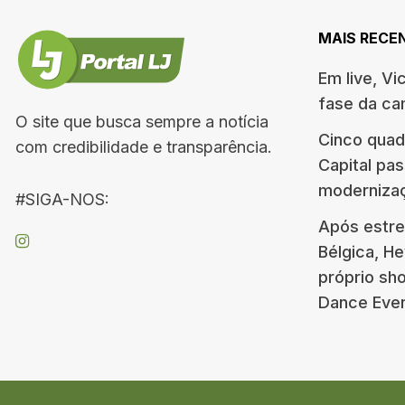
MAIS RECE
Em live, Vi
fase da c
O site que busca sempre a notícia
Cinco quad
com credibilidade e transparência.
Capital pa
moderniza
#SIGA-NOS:
Após estre
Bélgica, H
próprio s
Dance Eve