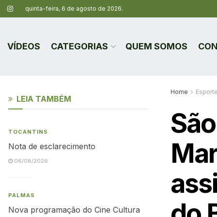
quinta-feira, 6 de agosto de 2026.
VÍDEOS
CATEGORIAS
QUEM SOMOS
CON
Home
Esport
LEIA TAMBÉM
São
TOCANTINS
Mar
Nota de esclarecimento
06/08/2026
assi
PALMAS
do B
Nova programação do Cine Cultura