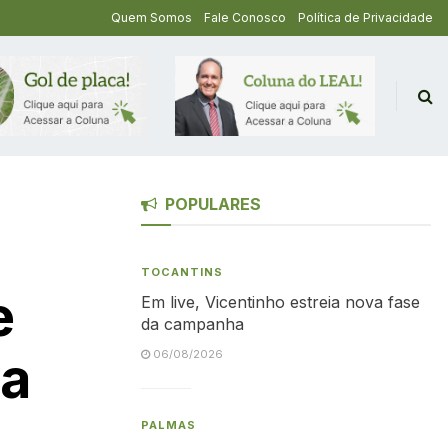
Quem Somos
Fale Conosco
Política de Privacidade
POPULARES
TOCANTINS
e
Em live, Vicentinho estreia nova fase
da campanha
pa
06/08/2026
PALMAS