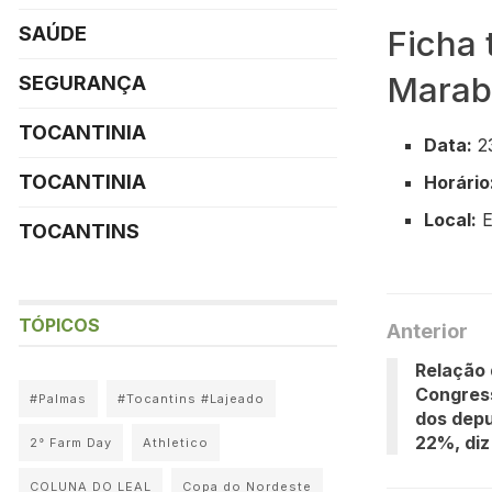
SAÚDE
Ficha 
Marabá
SEGURANÇA
TOCANTINIA
Data:
2
TOCANTINIA
Horário
Local:
E
TOCANTINS
TÓPICOS
Anterior
Relação 
Congres
#Palmas
#Tocantins #Lajeado
dos depu
22%, diz
2° Farm Day
Athletico
COLUNA DO LEAL
Copa do Nordeste