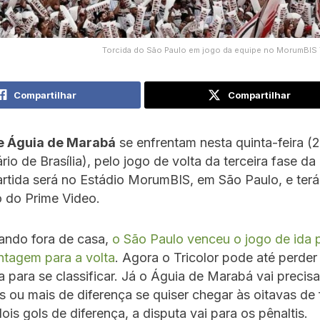
Torcida do São Paulo em jogo da equipe no MorumBIS 
Compartilhar
Compartilhar
e Águia de Marabá
se enfrentam nesta quinta-feira (2
rio de Brasília), pelo jogo de volta da terceira fase da
artida será no Estádio MorumBIS, em São Paulo, e terá
o do Prime Video.
ndo fora de casa,
o São Paulo venceu o jogo de ida p
ntagem para a volta
. Agora o Tricolor pode até perder
a para se classificar. Já o Águia de Marabá vai precis
ls ou mais de diferença se quiser chegar às oitavas de 
ois gols de diferença, a disputa vai para os pênaltis.