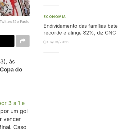
ECONOMIA
Twitter/São Paulo
Endividamento das famílias bate
recorde e atinge 82%, diz CNC
06/08/2026
3), às
Copa do
or 3 a 1 e
 por um gol
ar vencer
final. Caso