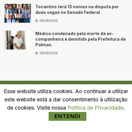
Tocantins terá 13 nomes na disputa por
duas vagas no Senado Federal
08/08/2026
Médico condenado pela morte da ex-
companheira é demitido pela Prefeitura de
Palmas
08/08/2026
Esse website utiliza cookies. Ao continuar a utilizar
Quem Somos
Fale Conosco
Política de Privacidade
este website está a dar consentimento à utilização
© 2024
Portal LJ
- Todos os direitos reservados.
de cookies. Visite nossa
Política de Privacidade
.
ENTENDI