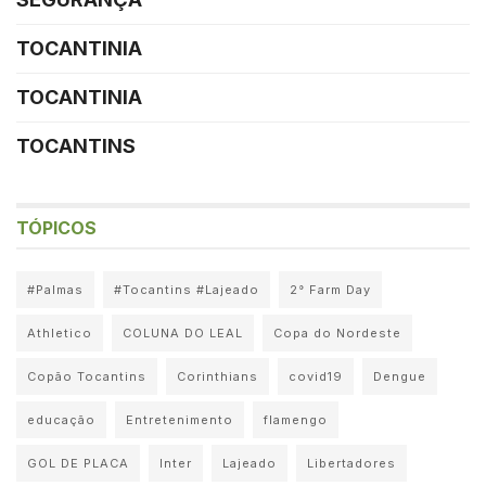
TOCANTINIA
TOCANTINIA
TOCANTINS
TÓPICOS
#Palmas
#Tocantins #Lajeado
2° Farm Day
Athletico
COLUNA DO LEAL
Copa do Nordeste
Copão Tocantins
Corinthians
covid19
Dengue
educação
Entretenimento
flamengo
GOL DE PLACA
Inter
Lajeado
Libertadores