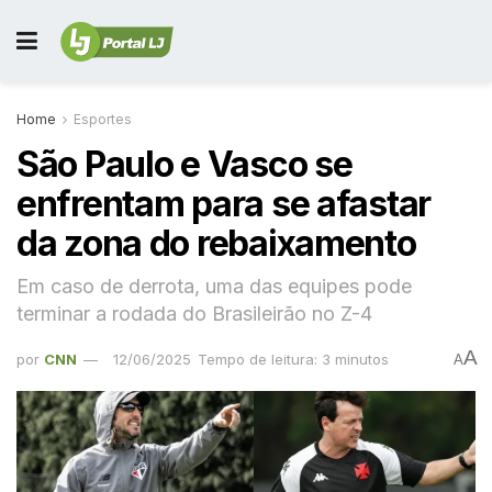
Home
Esportes
São Paulo e Vasco se
enfrentam para se afastar
da zona do rebaixamento
Em caso de derrota, uma das equipes pode
terminar a rodada do Brasileirão no Z-4
A
por
CNN
12/06/2025
Tempo de leitura: 3 minutos
A