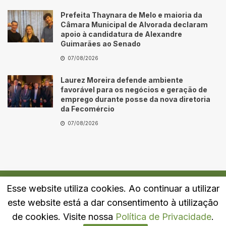
Prefeita Thaynara de Melo e maioria da
Câmara Municipal de Alvorada declaram
apoio à candidatura de Alexandre
Guimarães ao Senado
07/08/2026
Laurez Moreira defende ambiente
favorável para os negócios e geração de
emprego durante posse da nova diretoria
da Fecomércio
07/08/2026
Esse website utiliza cookies. Ao continuar a utilizar
Quem Somos
Fale Conosco
Política de Privacidade
este website está a dar consentimento à utilização
© 2024
Portal LJ
- Todos os direitos reservados.
de cookies. Visite nossa
Política de Privacidade
.