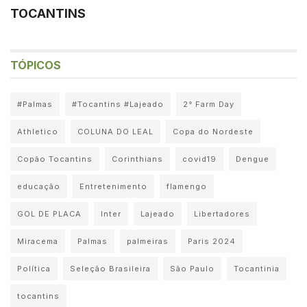
TOCANTINS
TÓPICOS
#Palmas
#Tocantins #Lajeado
2° Farm Day
Athletico
COLUNA DO LEAL
Copa do Nordeste
Copão Tocantins
Corinthians
covid19
Dengue
educação
Entretenimento
flamengo
GOL DE PLACA
Inter
Lajeado
Libertadores
Miracema
Palmas
palmeiras
Paris 2024
Política
Seleção Brasileira
São Paulo
Tocantinia
tocantins