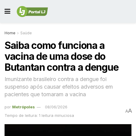
Home
Saúde
Saiba como funciona a
vacina de uma dose do
Butantan contra a dengue
Imunizante brasileiro contra a dengue foi
suspenso após causar efeitos adversos em
pacientes que tomaram a vacina
por
Metrópoles
08/06/2026
A
A
Tempo de leitura: 1 leitura minuciosa