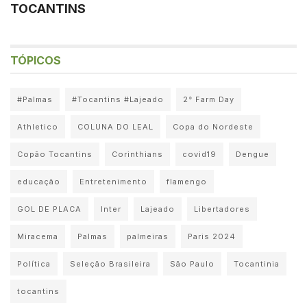
TOCANTINS
TÓPICOS
#Palmas
#Tocantins #Lajeado
2° Farm Day
Athletico
COLUNA DO LEAL
Copa do Nordeste
Copão Tocantins
Corinthians
covid19
Dengue
educação
Entretenimento
flamengo
GOL DE PLACA
Inter
Lajeado
Libertadores
Miracema
Palmas
palmeiras
Paris 2024
Política
Seleção Brasileira
São Paulo
Tocantinia
tocantins