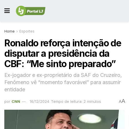
Home
Esportes
Ronaldo reforça intenção de
disputar a presidência da
CBF: “Me sinto preparado”
Ex-jogador e ex-proprietário da SAF do Cruzeiro,
Fenômeno vê “momento favorável” para assumir
entidade
A
por
CNN
16/12/2024
Tempo de leitura: 2 minutos
A