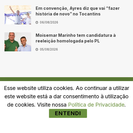
Em convenção, Ayres diz que vai “fazer
história de novo” no Tocantins
06/08/2026
Moisemar Marinho tem candidatura à
reeleição homologada pelo PL
05/08/2026
Esse website utiliza cookies. Ao continuar a utilizar
Quem Somos
Fale Conosco
Política de Privacidade
este website está a dar consentimento à utilização
© 2024
Portal LJ
- Todos os direitos reservados.
de cookies. Visite nossa
Política de Privacidade
.
ENTENDI