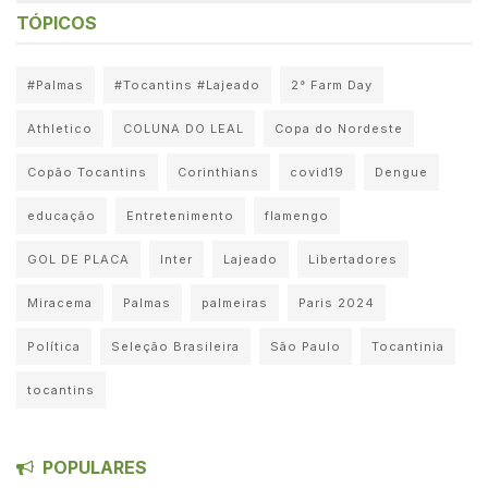
TÓPICOS
#Palmas
#Tocantins #Lajeado
2° Farm Day
Athletico
COLUNA DO LEAL
Copa do Nordeste
Copão Tocantins
Corinthians
covid19
Dengue
educação
Entretenimento
flamengo
GOL DE PLACA
Inter
Lajeado
Libertadores
Miracema
Palmas
palmeiras
Paris 2024
Política
Seleção Brasileira
São Paulo
Tocantinia
tocantins
POPULARES